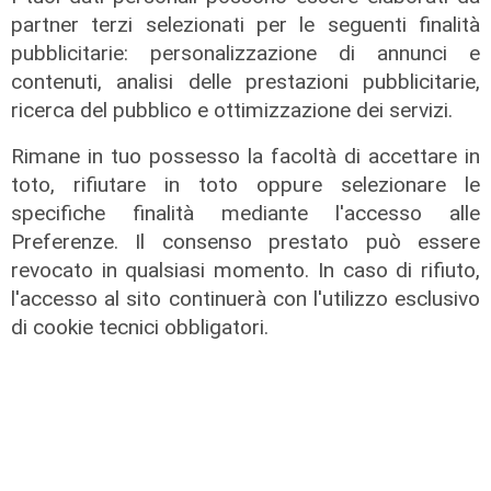
Contesa Preziosi - Genoa, il
partner terzi selezionati per le seguenti finalità
Tribunale di Milano dà ragione all'ex
pubblicitarie: personalizzazione di annunci e
patron rossoblù
contenuti, analisi delle prestazioni pubblicitarie,
06/08/2026
ricerca del pubblico e ottimizzazione dei servizi.
di Filippo Serio
Rimane in tuo possesso la facoltà di accettare in
toto, rifiutare in toto oppure selezionare le
specifiche finalità mediante l'accesso alle
Preferenze. Il consenso prestato può essere
revocato in qualsiasi momento. In caso di rifiuto,
l'accesso al sito continuerà con l'utilizzo esclusivo
di cookie tecnici obbligatori.
Infortunio