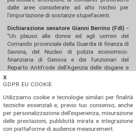
dalle aree considerate ad alto rischio per
l'importazione di sostanze stupefacenti.
Dichiarazione senatore Gianni Berrino (FdI) -
"Un plauso alle donne ed agli uomini del
Comando provinciale della Guardia di finanza di
Savona, del Nucleo di polizia economico-
finanziaria di Genova e dei funzionari del
Reparto Antifrode dell'Agenzia delle dogane e
dei monopoli di Savona per aver sequestrato
𝗫
oltre 340 chilogrammi di cocaina purissima nel
GDPR EU COOKIE
porto di Vado Ligure, in provincia di Savona.
Utilizziamo cookie e tecnologie similari per finalità
L'operazione condotta ha portato ad un maxi-
tecniche essenziali e, previo tuo consenso, anche
sequestro che, se immesso sul mercato,
per personalizzazione dell'esperienza, misurazione
avrebbe fruttato alle organizzazioni criminali
delle prestazioni, pubblicità mirata e integrazione
circa 120 milioni di euro. Questo brillante
con piattaforme di audience measurement.
risultato rappresenta una vittoria dello Stato e