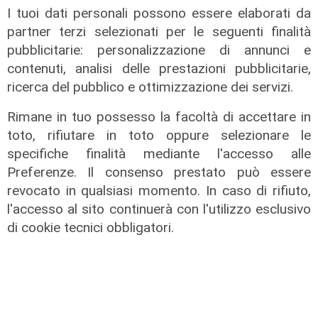
della legalità. L'operazione dimostra, ancora
I tuoi dati personali possono essere elaborati da
una volta, la grandissima capacità operativa, la
partner terzi selezionati per le seguenti finalità
dedizione assoluta e l'altissimo livello di
pubblicitarie: personalizzazione di annunci e
professionalità delle nostre Forze dell'Ordine e
contenuti, analisi delle prestazioni pubblicitarie,
dell'apparato investigativo". Così il senatore
ricerca del pubblico e ottimizzazione dei servizi.
ligure di Fratelli d'Italia Gianni Berrino,
capogruppo FdI in Commissione Giustizia a
Rimane in tuo possesso la facoltà di accettare in
Palazzo Madama.
toto, rifiutare in toto oppure selezionare le
specifiche finalità mediante l'accesso alle
Per restare sempre aggiornati
sulle principali
Preferenze. Il consenso prestato può essere
notizie sulla Liguria seguiteci sul canale
revocato in qualsiasi momento. In caso di rifiuto,
Telenord, su
Whatsapp,
su
Instagram
,
su
l'accesso al sito continuerà con l'utilizzo esclusivo
Youtube
e su
Facebook
.
di cookie tecnici obbligatori.
Condividi: