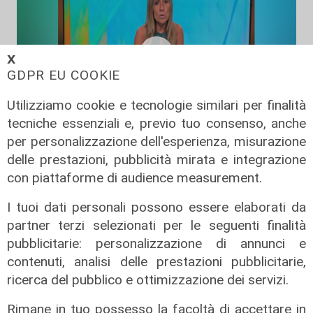
𝗫
GDPR EU COOKIE
Utilizziamo cookie e tecnologie similari per finalità
tecniche essenziali e, previo tuo consenso, anche
per personalizzazione dell'esperienza, misurazione
L'esclusiva
delle prestazioni, pubblicità mirata e integrazione
Bordilli (Lega): "Favorevole alle
con piattaforme di audience measurement.
norme anti - maranza. Cpr
necessario per aumentare i
I tuoi dati personali possono essere elaborati da
rimpatri"
partner terzi selezionati per le seguenti finalità
pubblicitarie: personalizzazione di annunci e
05/08/2026
contenuti, analisi delle prestazioni pubblicitarie,
ricerca del pubblico e ottimizzazione dei servizi.
Rimane in tuo possesso la facoltà di accettare in