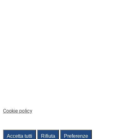
© Telenord Srl
P.IVA e CF: 00945590107 - ISC. REA - GE: 229501
Sede Legale: Via XX Settembre 41/3, 16121 GENOVA
PEC: contabilita@pec.telenord.it
Capitale sociale: 343.598,42 euro i.v.
Tutti i diritti riservati, vietata la copia anche parziale
dei contenuti
pubtelenord@telenord.it
Tel. 010 55 32 701
Informativa della privacy
|
Gestisci consenso
Cookie policy
Accetta tutti
Rifiuta
Preferenze