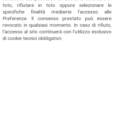
toto, rifiutare in toto oppure selezionare le
specifiche finalità mediante l'accesso alle
Preferenze. Il consenso prestato può essere
revocato in qualsiasi momento. In caso di rifiuto,
l'accesso al sito continuerà con l'utilizzo esclusivo
di cookie tecnici obbligatori.
Il finanziamento
Regione: incrementato di un milione
il bando per l'innovazione
nell'agricoltura
04/08/2026
di Redazione