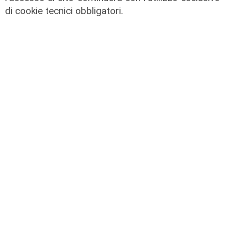
di cookie tecnici obbligatori.
Forever Samp puntata del
28/06/2026
29/06/2026
di Redazione