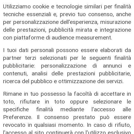
Forever Samp puntata del
Utilizziamo cookie e tecnologie similari per finalità
11/07/2026
tecniche essenziali e, previo tuo consenso, anche
12/07/2026
per personalizzazione dell'esperienza, misurazione
di Redazione
delle prestazioni, pubblicità mirata e integrazione
con piattaforme di audience measurement.
I tuoi dati personali possono essere elaborati da
partner terzi selezionati per le seguenti finalità
pubblicitarie: personalizzazione di annunci e
contenuti, analisi delle prestazioni pubblicitarie,
ricerca del pubblico e ottimizzazione dei servizi.
Rimane in tuo possesso la facoltà di accettare in
toto, rifiutare in toto oppure selezionare le
Forever Samp puntata del
specifiche finalità mediante l'accesso alle
04/07/2026
Preferenze. Il consenso prestato può essere
05/07/2026
revocato in qualsiasi momento. In caso di rifiuto,
di Redazione
l'accesso al sito continuerà con l'utilizzo esclusivo