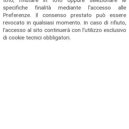
toto, rifiutare in toto oppure selezionare le
specifiche finalità mediante l'accesso alle
Preferenze. Il consenso prestato può essere
revocato in qualsiasi momento. In caso di rifiuto,
Forever Samp puntata del
l'accesso al sito continuerà con l'utilizzo esclusivo
04/07/2026
di cookie tecnici obbligatori.
05/07/2026
di Redazione
Forever Samp puntata del