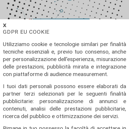
𝗫
GDPR EU COOKIE
Utilizziamo cookie e tecnologie similari per finalità
tecniche essenziali e, previo tuo consenso, anche
per personalizzazione dell'esperienza, misurazione
Forever Samp puntata del
delle prestazioni, pubblicità mirata e integrazione
11/07/2026
con piattaforme di audience measurement.
12/07/2026
I tuoi dati personali possono essere elaborati da
di Redazione
partner terzi selezionati per le seguenti finalità
pubblicitarie: personalizzazione di annunci e
contenuti, analisi delle prestazioni pubblicitarie,
ricerca del pubblico e ottimizzazione dei servizi.
Rimane in tuo possesso la facoltà di accettare in