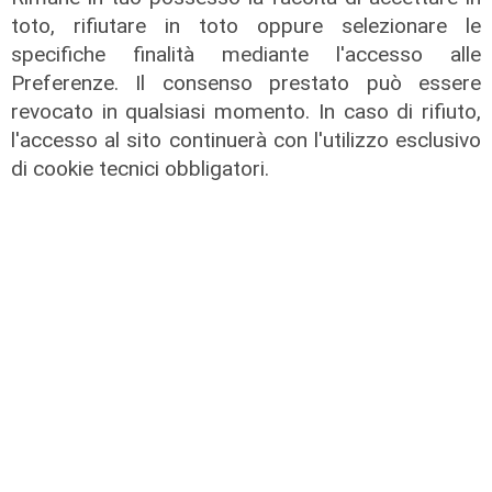
toto, rifiutare in toto oppure selezionare le
specifiche finalità mediante l'accesso alle
Preferenze. Il consenso prestato può essere
revocato in qualsiasi momento. In caso di rifiuto,
Forever Samp puntata del
l'accesso al sito continuerà con l'utilizzo esclusivo
04/07/2026
di cookie tecnici obbligatori.
05/07/2026
di Redazione