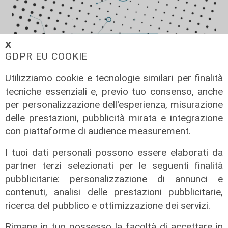
𝗫
GDPR EU COOKIE
Utilizziamo cookie e tecnologie similari per finalità
tecniche essenziali e, previo tuo consenso, anche
per personalizzazione dell'esperienza, misurazione
Forever Samp puntata del
delle prestazioni, pubblicità mirata e integrazione
11/07/2026
con piattaforme di audience measurement.
12/07/2026
I tuoi dati personali possono essere elaborati da
di Redazione
partner terzi selezionati per le seguenti finalità
pubblicitarie: personalizzazione di annunci e
contenuti, analisi delle prestazioni pubblicitarie,
ricerca del pubblico e ottimizzazione dei servizi.
Rimane in tuo possesso la facoltà di accettare in