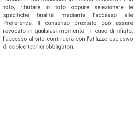
toto, rifiutare in toto oppure selezionare le
specifiche finalità mediante l'accesso alle
Preferenze. Il consenso prestato può essere
revocato in qualsiasi momento. In caso di rifiuto,
Forever Samp puntata del
l'accesso al sito continuerà con l'utilizzo esclusivo
04/07/2026
di cookie tecnici obbligatori.
05/07/2026
di Redazione