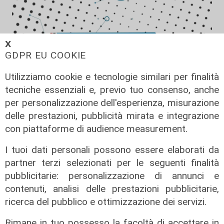
𝗫
GDPR EU COOKIE
Utilizziamo cookie e tecnologie similari per finalità
tecniche essenziali e, previo tuo consenso, anche
per personalizzazione dell'esperienza, misurazione
Forever Samp puntata del
delle prestazioni, pubblicità mirata e integrazione
11/07/2026
con piattaforme di audience measurement.
12/07/2026
I tuoi dati personali possono essere elaborati da
di Redazione
partner terzi selezionati per le seguenti finalità
pubblicitarie: personalizzazione di annunci e
contenuti, analisi delle prestazioni pubblicitarie,
ricerca del pubblico e ottimizzazione dei servizi.
Rimane in tuo possesso la facoltà di accettare in