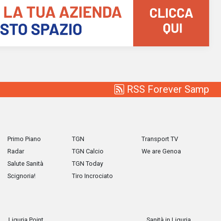
RSS Forever Samp
Primo Piano
TGN
Transport TV
Radar
TGN Calcio
We are Genoa
Salute Sanità
TGN Today
Scignoria!
Tiro Incrociato
Liguria Point
Sanità in Liguria