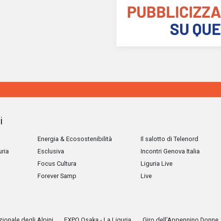
i
Energia & Ecosostenibilità
Il salotto di Telenord
uria
Esclusiva
Incontri Genova Italia
Focus Cultura
Liguria Live
Forever Samp
Live
ionale degli Alpini
EXPO Osaka - La Liguria
Giro dell'Appennino Donne