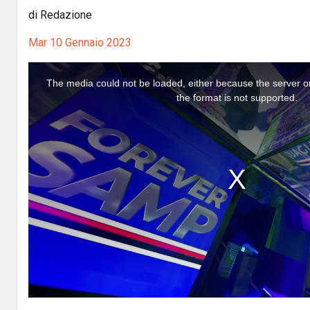
di Redazione
Mar 10 Gennaio 2023
T
h
i
The media could not be loaded, either because the server o
s
i
the format is not supported.
s
a
m
o
d
a
l
w
i
n
d
o
w
.