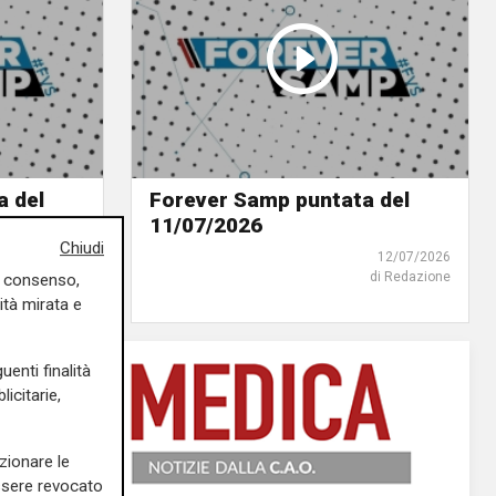
a del
Forever Samp puntata del
11/07/2026
Chiudi
21/07/2026
12/07/2026
di Redazione
di Redazione
uo consenso,
ità mirata e
uenti finalità
icitarie,
zionare le
essere revocato