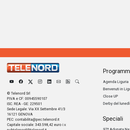
Programm
Agenda Liguria
Benvenuti in Lig
© Telenord Srl
Close UP
P.IVA e CF: 00945590107
Derby del lunedì
ISC. REA - GE: 229501
Sede Legale: Via XX Settembre 41/3
16121 GENOVA
Speciali
PEC:
contabilita@pec.telenord.it
Capitale sociale: 343.598,42 euro i.v.
97ª Adunata Naz
pubtelenord@telenord.it