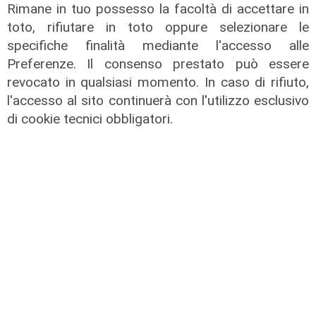
Rimane in tuo possesso la facoltà di accettare in
toto, rifiutare in toto oppure selezionare le
specifiche finalità mediante l'accesso alle
Preferenze. Il consenso prestato può essere
revocato in qualsiasi momento. In caso di rifiuto,
l'accesso al sito continuerà con l'utilizzo esclusivo
Focus Cultura - puntata del
di cookie tecnici obbligatori.
27/06/2025
27/06/2025
di Redazione