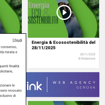
Chiudi
ilità del
Energia & Ecosostenibilità del
uo consenso,
28/11/2025
ità mirata e
07/12/2025
28/11/2025
di Redazione
di Redazione
uenti finalità
icitarie,
zionare le
essere revocato
sclusivo di