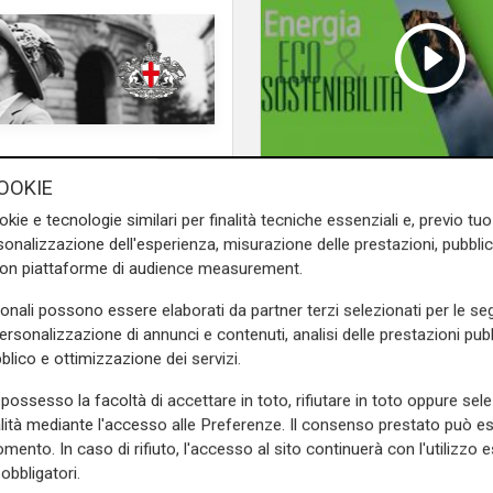
e sulla Liguria seguiteci sul
OOKIE
Energia & Ecosostenib
e
e su
Facebook
.
okie e tecnologie similari per finalità tecniche essenziali e, previo t
05/12/2025
onalizzazione dell'esperienza, misurazione delle prestazioni, pubblic
con piattaforme di audience measurement.
sonali possono essere elaborati da partner terzi selezionati per le seg
personalizzazione di annunci e contenuti, analisi delle prestazioni pubbl
blico e ottimizzazione dei servizi.
possesso la facoltà di accettare in toto, rifiutare in toto oppure sele
alità mediante l'accesso alle Preferenze. Il consenso prestato può 
mento. In caso di rifiuto, l'accesso al sito continuerà con l'utilizzo e
obbligatori.