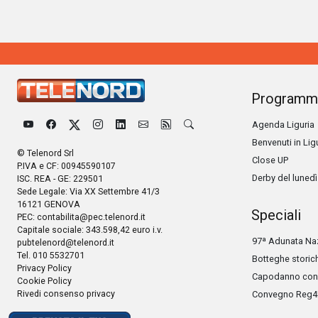
Programm
Agenda Liguria
Benvenuti in Lig
© Telenord Srl
Close UP
P.IVA e CF: 00945590107
Derby del lunedì
ISC. REA - GE: 229501
Sede Legale: Via XX Settembre 41/3
16121 GENOVA
Speciali
PEC:
contabilita@pec.telenord.it
Capitale sociale: 343.598,42 euro i.v.
97ª Adunata Naz
pubtelenord@telenord.it
Tel. 010 5532701
Botteghe storic
Privacy Policy
Capodanno con 
Cookie Policy
Rivedi consenso privacy
Convegno Reg4