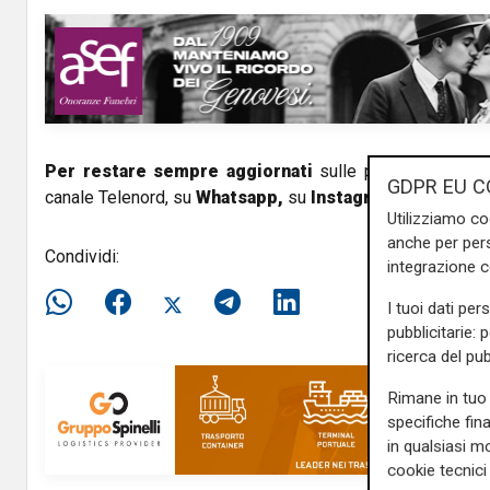
V
i
d
e
Per restare sempre aggiornati
sulle principali notizi
GDPR EU C
canale Telenord, su
Whatsapp,
su
Instagram
,
su
Youtub
o
Utilizziamo co
anche per pers
Condividi:
integrazione 
I tuoi dati per
pubblicitarie: 
ricerca del pub
Rimane in tuo 
specifiche fin
in qualsiasi mo
cookie tecnici 