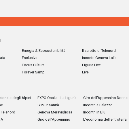
i
Energia & Ecosostenibilità
Il salotto di Telenord
uria
Esclusiva
Incontri Genova Italia
Focus Cultura
Liguria Live
Forever Samp
Live
ionale degli Alpini
EXPO Osaka - La Liguria
Giro dell'Appennino Donne
he
G19+2 Sanità
Incontri a Palazzo
Telenord
Genova Meravigliosa
Incontri in Blu
IA
Giro dell'Appennino
L'economia dell'entroterra