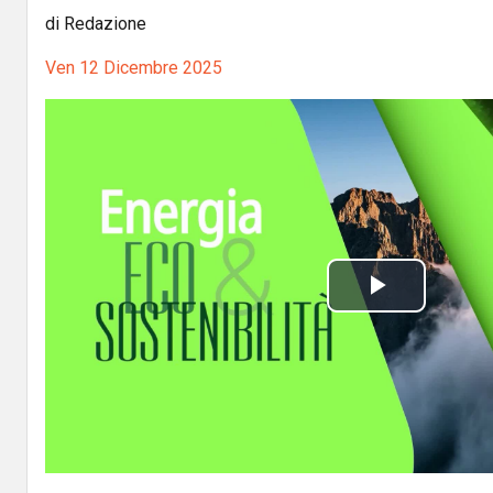
di Redazione
Ven 12 Dicembre 2025
P
l
a
y