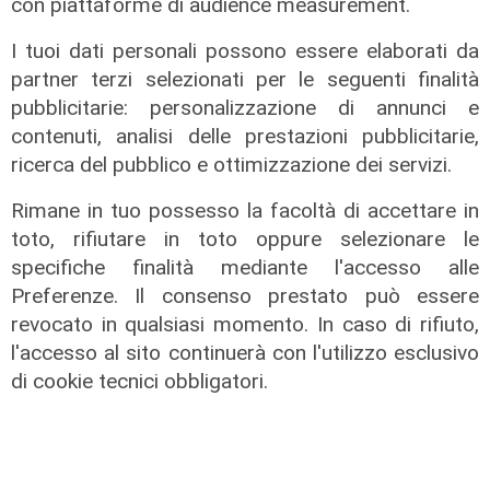
con piattaforme di audience measurement.
I tuoi dati personali possono essere elaborati da
partner terzi selezionati per le seguenti finalità
pubblicitarie: personalizzazione di annunci e
contenuti, analisi delle prestazioni pubblicitarie,
ricerca del pubblico e ottimizzazione dei servizi.
Rimane in tuo possesso la facoltà di accettare in
toto, rifiutare in toto oppure selezionare le
Il progetto
specifiche finalità mediante l'accesso alle
Egitto, Alstom alla guida di un
Preferenze. Il consenso prestato può essere
consorzio firma contratti da 690
revocato in qualsiasi momento. In caso di rifiuto,
milioni
l'accesso al sito continuerà con l'utilizzo esclusivo
18/06/2026
di cookie tecnici obbligatori.
di Redazione