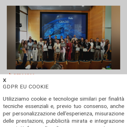
Il percorso
𝗫
Gruppo Fs, Piano Mattei: al via
GDPR EU COOKIE
l'esperienza in Italia di 14 lavoratori
tunisini
Utilizziamo cookie e tecnologie similari per finalità
tecniche essenziali e, previo tuo consenso, anche
21/07/2026
di Redazione
per personalizzazione dell'esperienza, misurazione
delle prestazioni, pubblicità mirata e integrazione