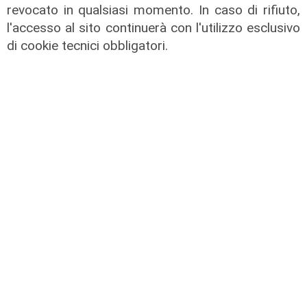
Sampdoria, doppio rinforzo in arrivo.
revocato in qualsiasi momento. In caso di rifiuto,
Ufficiale Pedrola all'Oviedo, saluta
l'accesso al sito continuerà con l'utilizzo esclusivo
anche Girelli
di cookie tecnici obbligatori.
03/08/2026
di r.c.
Mia, Tua, Nostra
Sampdoria, campagna abbonamenti
a gonfie vele: superata quota