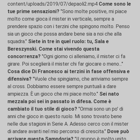
content/uploads/2019/07/depaoli2.mp4
Come sono le
tue prime sensazioni?
"Sono molte positive, mi piace
molto come gioca il mister in verticale, sempre a
prendere spazio con i terzini che spingono molto. Penso
sia un gioco che possa andare bene sia a noi che alla
squadra."
Siete in tre in quel ruolo: tu, Sala e
Bereszynski. Come stai vivendo questa
concorrenza?
"Ogni giorno ci alleniamo, il mister ci fa
girare. Poi sceglierà il mister chi far giocare o meno..."
Cosa dice Di Francesco ai terzini in fase offensiva e
difensiva?
"Vuole che spingiamo, che arriviamo sempre
al cross. Dobbiamo essere sempre puntuali a dare
ampiezza. È un gioco che mi piace molto."
Sei nato
mezzala poi sei in passato in difesa. Come è
cambiato il tuo stile di gioco?
"Ormai sono un po' di
anni che gioco in questo ruolo. Mi sono trovato bene
nelle due stagioni in Serie A. Adesso cerco con il mister
di andare avanti nel mio percorso di crescita."
Dove può
arrivare questa Sampdoria?
"Il gruppo è molto unito,