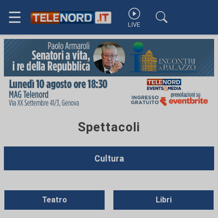
☰
LIVE
Spettacoli
Cultura
Teatro
Libri