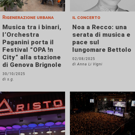
Rigenerazione urbana
il concerto
Musica tra i binari,
Noa a Recco: una
l’Orchestra
serata di musica e
Paganini porta il
pace sul
Festival “OPA !n
lungomare Bettolo
City” alla stazione
02/08/2025
di Genova Brignole
di Anna Li Vigni
30/10/2025
di s.g.