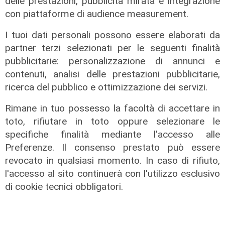
delle prestazioni, pubblicità mirata e integrazione
29/01/2020
con piattaforme di audience measurement.
I tuoi dati personali possono essere elaborati da
partner terzi selezionati per le seguenti finalità
pubblicitarie: personalizzazione di annunci e
contenuti, analisi delle prestazioni pubblicitarie,
ricerca del pubblico e ottimizzazione dei servizi.
Rimane in tuo possesso la facoltà di accettare in
toto, rifiutare in toto oppure selezionare le
specifiche finalità mediante l'accesso alle
Preferenze. Il consenso prestato può essere
ATTUALITÀ
POLITICA
SPORT
SALUTE
revocato in qualsiasi momento. In caso di rifiuto,
l'accesso al sito continuerà con l'utilizzo esclusivo
CULTURA
ECONOMIA
TRANSPORT
di cookie tecnici obbligatori.
Scarica l'App di Telenord