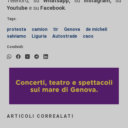
Telenord, su
Whatsapp,
su
Instagram
,
su
Youtube
e su
Facebook
.
Tags:
protesta
camion
tir
Genova
de micheli
salviamo
Liguria
Autostrade
caos
Condividi:
ARTICOLI CORREALATI