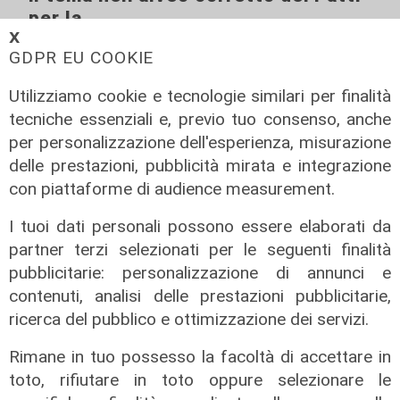
per la
𝗫
08/08/2026
GDPR EU COOKIE
di Redazione
Utilizziamo cookie e tecnologie similari per finalità
tecniche essenziali e, previo tuo consenso, anche
per personalizzazione dell'esperienza, misurazione
delle prestazioni, pubblicità mirata e integrazione
con piattaforme di audience measurement.
I tuoi dati personali possono essere elaborati da
partner terzi selezionati per le seguenti finalità
pubblicitarie: personalizzazione di annunci e
contenuti, analisi delle prestazioni pubblicitarie,
Le temperature
ricerca del pubblico e ottimizzazione dei servizi.
Genova, caldo torrido: bollino rosso
anche lunedì
Rimane in tuo possesso la facoltà di accettare in
toto, rifiutare in toto oppure selezionare le
08/08/2026
di c.b.