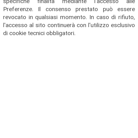
specifiche finalità mediante l'accesso alle
Preferenze. Il consenso prestato può essere
revocato in qualsiasi momento. In caso di rifiuto,
l'accesso al sito continuerà con l'utilizzo esclusivo
di cookie tecnici obbligatori.
Il derby
Mignanego: il 28 agosto la partita
dell'estate, preti e suore contro
sindaci e parlamentari
08/08/2026
di Redazione