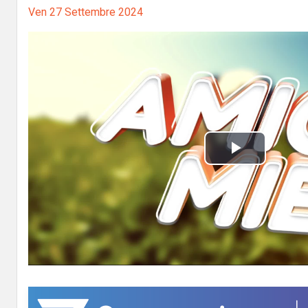
Ven 27 Settembre 2024
P
l
a
y
V