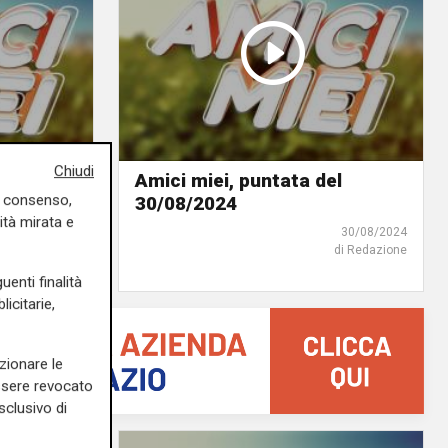
Chiudi
el
Amici miei, puntata del
uo consenso,
30/08/2024
ità mirata e
06/09/2024
30/08/2024
di Redazione
di Redazione
uenti finalità
icitarie,
zionare le
essere revocato
sclusivo di