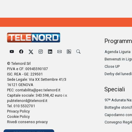
Programm
Agenda Liguria
Benvenuti in Lig
© Telenord Srl
Close UP
P.IVA e CF: 00945590107
Derby del lunedì
ISC. REA - GE: 229501
Sede Legale: Via XX Settembre 41/3
16121 GENOVA
Speciali
PEC:
contabilita@pec.telenord.it
Capitale sociale: 343.598,42 euro i.v.
97ª Adunata Naz
pubtelenord@telenord.it
Tel. 010 5532701
Botteghe storic
Privacy Policy
Capodanno con 
Cookie Policy
Rivedi consenso privacy
Convegno Reg4