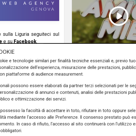
e sulla Liguria seguiteci sul
e
e su
Facebook
.
OOKIE
Amici miei, puntata d
okie e tecnologie similari per finalità tecniche essenziali e, previo t
06/09/2024
onalizzazione dell'esperienza, misurazione delle prestazioni, pubblic
con piattaforme di audience measurement.
sonali possono essere elaborati da partner terzi selezionati per le seg
personalizzazione di annunci e contenuti, analisi delle prestazioni pubbl
blico e ottimizzazione dei servizi.
possesso la facoltà di accettare in toto, rifiutare in toto oppure sele
alità mediante l'accesso alle Preferenze. Il consenso prestato può 
mento. In caso di rifiuto, l'accesso al sito continuerà con l'utilizzo e
obbligatori.