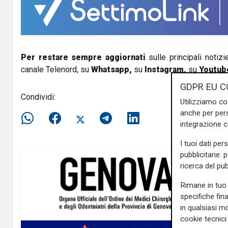
i
d
e
Per restare sempre aggiornati
sulle principali notizi
canale Telenord, su
Whatsapp,
su
Instagram
,
su
Youtub
o
GDPR EU C
Condividi:
Utilizziamo co
anche per pers
integrazione 
I tuoi dati per
pubblicitarie: 
ricerca del pub
Rimane in tuo 
specifiche fin
in qualsiasi mo
cookie tecnici 