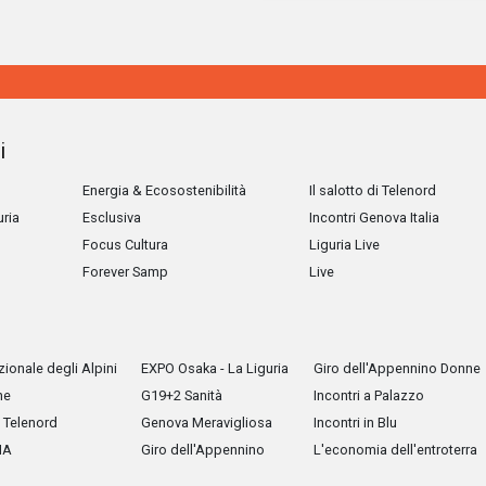
i
Energia & Ecosostenibilità
Il salotto di Telenord
uria
Esclusiva
Incontri Genova Italia
Focus Cultura
Liguria Live
Forever Samp
Live
ionale degli Alpini
EXPO Osaka - La Liguria
Giro dell'Appennino Donne
he
G19+2 Sanità
Incontri a Palazzo
Telenord
Genova Meravigliosa
Incontri in Blu
IA
Giro dell'Appennino
L'economia dell'entroterra