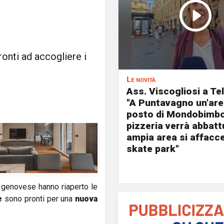
ronti ad accogliere i
Le novità
Ass. Viscogliosi a Te
"A Puntavagno un'area
posto di Mondobimbo
pizzeria verrà abbatt
ampia area si affacc
skate park"
 genovese hanno riaperto le
e
sono pronti per una
nuova