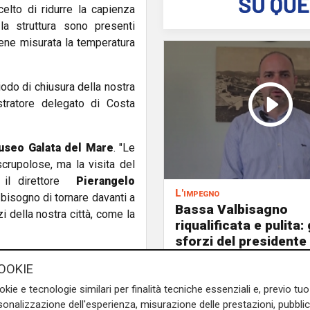
celto di ridurre la capienza
la struttura sono presenti
viene misurata la temperatura
riodo di chiusura della nostra
tratore delegato di Costa
useo Galata del Mare
. "Le
rupolose, ma la visita del
 il direttore
Pierangelo
L'impegno
 bisogno di tornare davanti a
Bassa Valbisagno
zi della nostra città, come la
riqualificata e pulita: 
sforzi del presidente 
e sulla Liguria seguiteci sul
OOKIE
e
e su
Facebook
.
okie e tecnologie similari per finalità tecniche essenziali e, previo t
onalizzazione dell'esperienza, misurazione delle prestazioni, pubblic