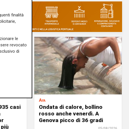
uenti finalità
icitarie,
zionare le
essere revocato
sclusivo di
Afa
935 casi
Ondata di calore, bollino
a
rosso anche venerdì. A
or
Genova picco di 36 gradi
 più
05/08/2026