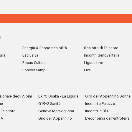
i
Energia & Ecosostenibilità
Il salotto di Telenord
uria
Esclusiva
Incontri Genova Italia
Focus Cultura
Liguria Live
Forever Samp
Live
ionale degli Alpini
EXPO Osaka - La Liguria
Giro dell'Appennino Donne
he
G19+2 Sanità
Incontri a Palazzo
Telenord
Genova Meravigliosa
Incontri in Blu
IA
Giro dell'Appennino
L'economia dell'entroterra