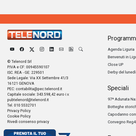
Programm
Agenda Liguria
Benvenuti in Lig
© Telenord Srl
Close UP
P.IVA e CF: 00945590107
Derby del lunedì
ISC. REA - GE: 229501
Sede Legale: Via XX Settembre 41/3
16121 GENOVA
Speciali
PEC:
contabilita@pec.telenord.it
Capitale sociale: 343.598,42 euro i.v.
97ª Adunata Naz
pubtelenord@telenord.it
Tel. 010 5532701
Botteghe storic
Privacy Policy
Capodanno con 
Cookie Policy
Rivedi consenso privacy
Convegno Reg4