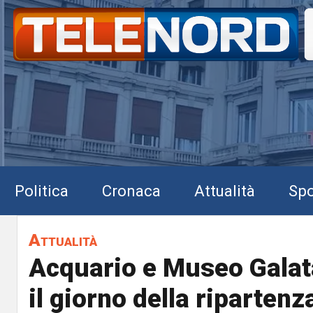
Politica
Cronaca
Attualità
Spo
Attualità
Acquario e Museo Galat
il giorno della ripartenz