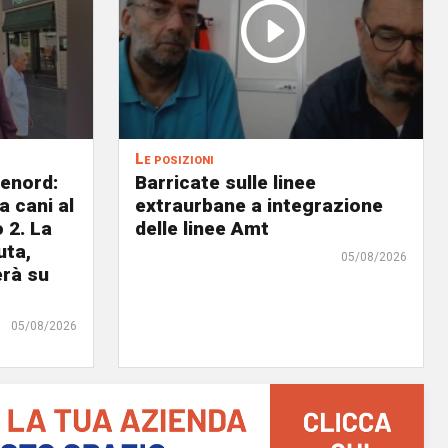
Le posizioni
lenord:
Barricate sulle linee
 cani al
extraurbane a integrazione
 2. La
delle linee Amt
uta,
05/08/2026
erà su
05/08/2026