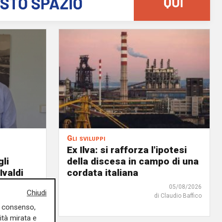
Gli sviluppi
Ex Ilva: si rafforza l'ipotesi
gli
della discesa in campo di una
Ivaldi
cordata italiana
05/08/2026
05/08/2026
Chiudi
di Claudio Baffico
uo consenso,
ità mirata e