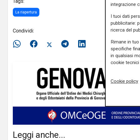
Tags:
integrazione 
La riapertura
I tuoi dati per
pubblicitarie: 
ricerca del pub
Condividi:
Rimane in tuo 
specifiche fin
in qualsiasi mo
cookie tecnici 
Cookie policy
Leggi anche...