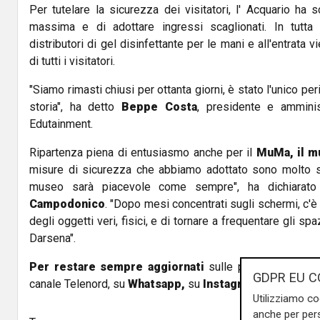
Per tutelare la sicurezza dei visitatori, l' Acquario ha s
massima e di adottare ingressi scaglionati. In tutta 
distributori di gel disinfettante per le mani e all'entrata 
di tutti i visitatori.
"Siamo rimasti chiusi per ottanta giorni, è stato l'unico pe
storia", ha detto
Beppe Costa
, presidente e amminis
Edutainment.
Ripartenza piena di entusiasmo anche per il
MuMa, il m
misure di sicurezza che abbiamo adottato sono molto sc
museo sarà piacevole come sempre", ha dichiarato
Campodonico
. "Dopo mesi concentrati sugli schermi, c'è
degli oggetti veri, fisici, e di tornare a frequentare gli spa
Darsena".
Per restare sempre aggiornati
sulle principali notizi
GDPR EU C
canale Telenord, su
Whatsapp,
su
Instagram
,
su
Youtub
Utilizziamo co
anche per pers