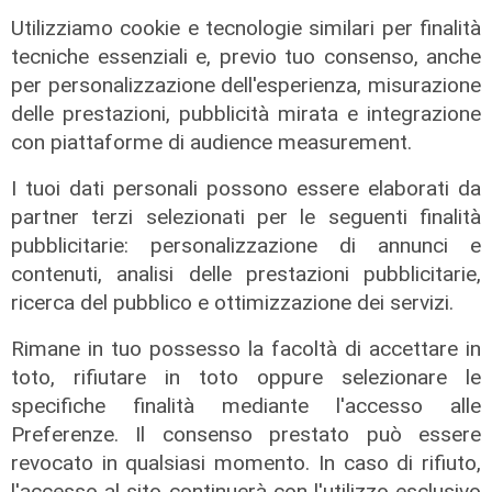
Utilizziamo cookie e tecnologie similari per finalità
tecniche essenziali e, previo tuo consenso, anche
per personalizzazione dell'esperienza, misurazione
Vivo in campagna - Puntata 5
delle prestazioni, pubblicità mirata e integrazione
28/08/2023
con piattaforme di audience measurement.
di Redazione
I tuoi dati personali possono essere elaborati da
partner terzi selezionati per le seguenti finalità
pubblicitarie: personalizzazione di annunci e
contenuti, analisi delle prestazioni pubblicitarie,
ricerca del pubblico e ottimizzazione dei servizi.
Rimane in tuo possesso la facoltà di accettare in
toto, rifiutare in toto oppure selezionare le
specifiche finalità mediante l'accesso alle
Preferenze. Il consenso prestato può essere
Vivo in campagna - Puntata 4
revocato in qualsiasi momento. In caso di rifiuto,
28/08/2023
l'accesso al sito continuerà con l'utilizzo esclusivo