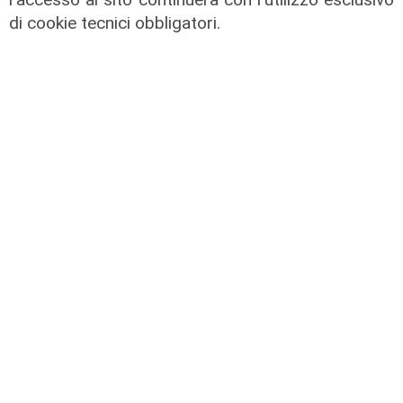
di Redazione
di cookie tecnici obbligatori.
Vivo in campagna - Puntata 3
28/08/2023
di Redazione