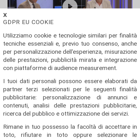
𝗫
GDPR EU COOKIE
Utilizziamo cookie e tecnologie similari per finalità
tecniche essenziali e, previo tuo consenso, anche
A Tgn Today
per personalizzazione dell'esperienza, misurazione
Futuro Ex Ilva, un'opportunità:
delle prestazioni, pubblicità mirata e integrazione
intervista a Davide Falteri,
con piattaforme di audience measurement.
presidente Federlogistica
I tuoi dati personali possono essere elaborati da
20/08/2025
partner terzi selezionati per le seguenti finalità
di Matteo Cantile
pubblicitarie: personalizzazione di annunci e
contenuti, analisi delle prestazioni pubblicitarie,
ricerca del pubblico e ottimizzazione dei servizi.
Rimane in tuo possesso la facoltà di accettare in
toto, rifiutare in toto oppure selezionare le