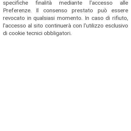
specifiche finalità mediante l'accesso alle
Preferenze. Il consenso prestato può essere
revocato in qualsiasi momento. In caso di rifiuto,
l'accesso al sito continuerà con l'utilizzo esclusivo
TGN Today 14/08/2025
di cookie tecnici obbligatori.
14/08/2025
di Redazione
TGN Today 12/08/2025