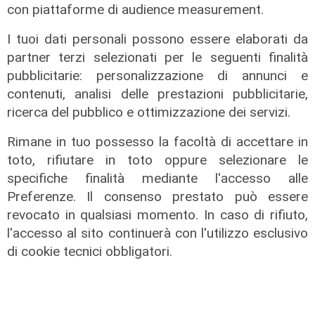
con piattaforme di audience measurement.
Il cambio
I tuoi dati personali possono essere elaborati da
Spezia, esonerato Roberto
partner terzi selezionati per le seguenti finalità
Donadoni. Ufficiale il ritorno di Luca
pubblicitarie: personalizzazione di annunci e
D'Angelo
contenuti, analisi delle prestazioni pubblicitarie,
23/03/2026
ricerca del pubblico e ottimizzazione dei servizi.
di Luca Pandimiglio
Rimane in tuo possesso la facoltà di accettare in
toto, rifiutare in toto oppure selezionare le
specifiche finalità mediante l'accesso alle
Preferenze. Il consenso prestato può essere
revocato in qualsiasi momento. In caso di rifiuto,
l'accesso al sito continuerà con l'utilizzo esclusivo
di cookie tecnici obbligatori.
La vigilia