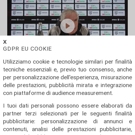
𝗫
GDPR EU COOKIE
Utilizziamo cookie e tecnologie similari per finalità
La vigilia
tecniche essenziali e, previo tuo consenso, anche
Spezia, Donadoni: "La Sampdoria
per personalizzazione dell'esperienza, misurazione
avrà motivazioni incredibili e non
delle prestazioni, pubblicità mirata e integrazione
dovremo farci coinvolgere
con piattaforme di audience measurement.
dall'ambiente"
I tuoi dati personali possono essere elaborati da
30/01/2026
partner terzi selezionati per le seguenti finalità
di Redazione
pubblicitarie: personalizzazione di annunci e
contenuti, analisi delle prestazioni pubblicitarie,