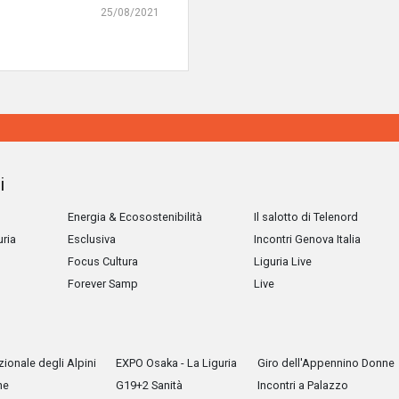
25/08/2021
i
Energia & Ecosostenibilità
Il salotto di Telenord
uria
Esclusiva
Incontri Genova Italia
Focus Cultura
Liguria Live
Forever Samp
Live
ionale degli Alpini
EXPO Osaka - La Liguria
Giro dell'Appennino Donne
he
G19+2 Sanità
Incontri a Palazzo