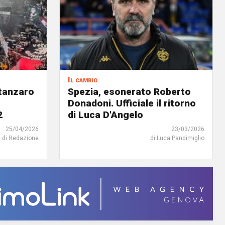
Il cambio
atanzaro
Spezia, esonerato Roberto
Donadoni. Ufficiale il ritorno
2
di Luca D'Angelo
25/04/2026
23/03/2026
di Redazione
di Luca Pandimiglio