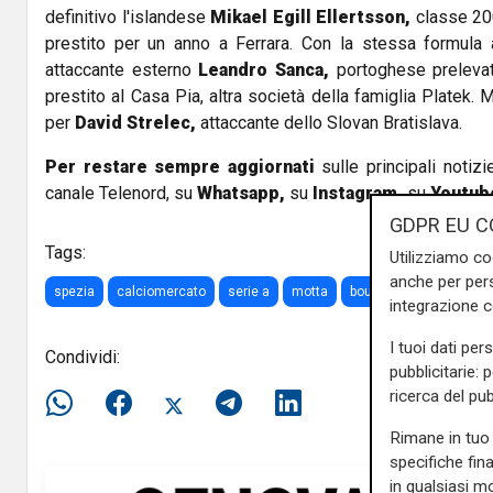
definitivo l'islandese
Mikael Egill Ellertsson,
classe 200
prestito per un anno a Ferrara. Con la stessa formula 
attaccante esterno
Leandro Sanca,
portoghese prelevat
prestito al Casa Pia, altra società della famiglia Platek.
per
David Strelec,
attaccante dello Slovan Bratislava.
Per restare sempre aggiornati
sulle principali notizi
canale Telenord, su
Whatsapp,
su
Instagram
,
su
Youtub
GDPR EU C
Tags:
Utilizziamo co
anche per pers
spezia
calciomercato
serie a
motta
bourabia
sassuolo
integrazione 
I tuoi dati per
Condividi:
pubblicitarie: 
ricerca del pub
Rimane in tuo 
specifiche fin
in qualsiasi mo