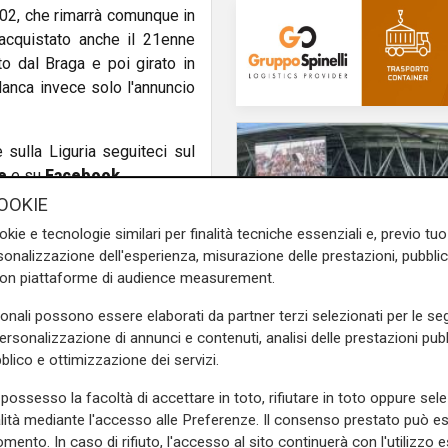
2, che rimarrà comunque in
acquistato anche il 21enne
o dal Braga e poi girato in
 Manca invece solo l'annuncio
e sulla Liguria seguiteci sul
e
e su
Facebook
.
OOKIE
okie e tecnologie similari per finalità tecniche essenziali e, previo t
onalizzazione dell'esperienza, misurazione delle prestazioni, pubblic
con piattaforme di audience measurement.
sonali possono essere elaborati da partner terzi selezionati per le seg
personalizzazione di annunci e contenuti, analisi delle prestazioni pubbl
Tre punti
blico e ottimizzazione dei servizi.
Artistico eroe al Picc
Spezia batte il Pesca
possesso la facoltà di accettare in toto, rifiutare in toto oppure sele
alità mediante l'accesso alle Preferenze. Il consenso prestato può 
di Fran
mento. In caso di rifiuto, l'accesso al sito continuerà con l'utilizzo e