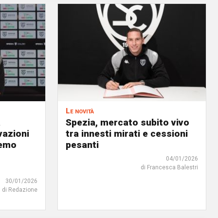
Le novità
a
Spezia, mercato subito vivo
vazioni
tra innesti mirati e cessioni
remo
pesanti
04/01/2026
di Francesca Balestri
30/01/2026
di Redazione