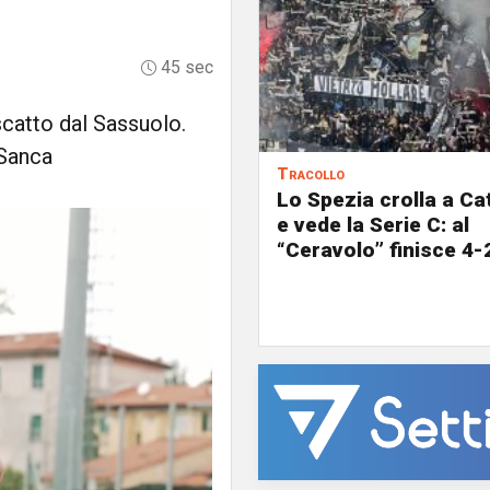
45 sec
iscatto dal Sassuolo.
 Sanca
Tracollo
Lo Spezia crolla a C
e vede la Serie C: al
“Ceravolo” finisce 4-