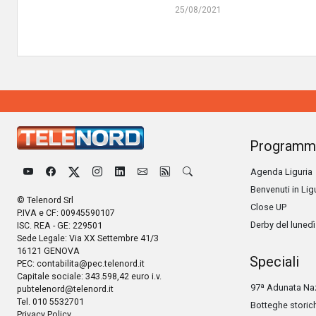
25/08/2021
Programm
Agenda Liguria
Benvenuti in Lig
© Telenord Srl
Close UP
P.IVA e CF: 00945590107
Derby del lunedì
ISC. REA - GE: 229501
Sede Legale: Via XX Settembre 41/3
16121 GENOVA
Speciali
PEC:
contabilita@pec.telenord.it
Capitale sociale: 343.598,42 euro i.v.
97ª Adunata Naz
pubtelenord@telenord.it
Tel. 010 5532701
Botteghe storic
Privacy Policy