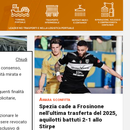
Chiudi
uo consenso,
ità mirata e
uenti finalità
icitarie,
Amara sconfitta
o, lo
Spezia cade a Frosinone
ra 2-1
nell’ultima trasferta del 2025,
zionare le
aquilotti battuti 2-1 allo
27/12/2025
essere revocato
Stirpe
cesca Balestri
sclusivo di