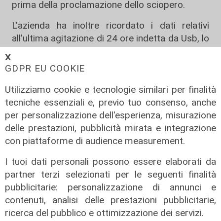
prima della proclamazione dello sciopero.
L’azienda ha inoltre ricordato i dati relativi
all’ultima agitazione di 24 ore indetta da Usb, lo
scorso 24 febbraio 2025, quando aderirono il
𝗫
22,51% degli operatori urbani, il 22,26% di
GDPR EU COOKIE
quelli provinciali, il 4,17% dei macchinisti della
Utilizziamo cookie e tecnologie similari per finalità
metropolitana e il 16,67% del personale
tecniche essenziali e, previo tuo consenso, anche
viaggiante della linea Genova-Casella.
per personalizzazione dell'esperienza, misurazione
Contemporaneamente è in corso anche lo
delle prestazioni, pubblicità mirata e integrazione
sciopero nazionale del Gruppo FS
, che
con piattaforme di audience measurement.
coinvolge
Trenitalia
,
Trenitalia Tper
e
Trenord
.
I tuoi dati personali possono essere elaborati da
La mobilitazione è iniziata alle 21 di domenica
partner terzi selezionati per le seguenti finalità
e proseguirà fino alle 21 di oggi, con possibili
pubblicitarie: personalizzazione di annunci e
disagi anche per il traffico ferroviario regionale
contenuti, analisi delle prestazioni pubblicitarie,
e nazionale.
ricerca del pubblico e ottimizzazione dei servizi.
Per restare sempre aggiornati
sulle principali