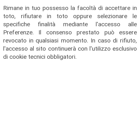
Rimane in tuo possesso la facoltà di accettare in
notizie sulla Liguria seguiteci sul canale
toto, rifiutare in toto oppure selezionare le
Telenord, su
Whatsapp,
su
Instagram
,
su
specifiche finalità mediante l'accesso alle
Youtube
e su
Facebook
.
Preferenze. Il consenso prestato può essere
Condividi:
revocato in qualsiasi momento. In caso di rifiuto,
l'accesso al sito continuerà con l'utilizzo esclusivo
di cookie tecnici obbligatori.
ATTUALITÀ
POLITICA
SPORT
SALUTE
CULTURA
ECONOMIA
TRANSPORT
Scarica l'App di Telenord