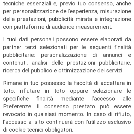
tecniche essenziali e, previo tuo consenso, anche
L'intervista
per personalizzazione dell'esperienza, misurazione
Portofino Days, Lucrezia Senesi:
delle prestazioni, pubblicità mirata e integrazione
“Un ponte tra cinema e shipping,
con piattaforme di audience measurement.
così celebriamo la storia delle
I tuoi dati personali possono essere elaborati da
crociere”
partner terzi selezionati per le seguenti finalità
29/03/2026
pubblicitarie: personalizzazione di annunci e
di Carlotta Nicoletti
contenuti, analisi delle prestazioni pubblicitarie,
ricerca del pubblico e ottimizzazione dei servizi.
Rimane in tuo possesso la facoltà di accettare in
toto, rifiutare in toto oppure selezionare le
specifiche finalità mediante l'accesso alle
Preferenze. Il consenso prestato può essere
revocato in qualsiasi momento. In caso di rifiuto,
l'accesso al sito continuerà con l'utilizzo esclusivo
di cookie tecnici obbligatori.