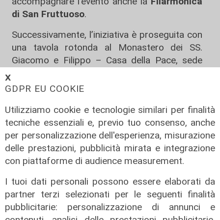
accompagnare l’evento anche la
Filarmonica
di San Fruttuoso
.
Successivamente, l’iniziativa è proseguita con
una tavola rotonda al Monastero dei SS.
Giacomo e Filippo – Casa della Pace, sede
della Fondazione Auxilium in via P. Bozzano. Il
𝗫
confronto si è rivolto ai temi della
legalità
,
GDPR EU COOKIE
della presenza attiva sul territorio e della cura
Utilizziamo cookie e tecnologie similari per finalità
delle comunità locali.
tecniche essenziali e, previo tuo consenso, anche
Dopo i saluti istituzionali del presidente del
per personalizzazione dell'esperienza, misurazione
Municipio III Bassa Valbisagno, Fabrizio Ivaldi,
delle prestazioni, pubblicità mirata e integrazione
sono intervenuti rappresentanti del mondo
con piattaforme di audience measurement.
associativo e istituzionale, tra cui Anna
I tuoi dati personali possono essere elaborati da
Canepa della Direzione Nazionale Antimafia,
partner terzi selezionati per le seguenti finalità
Luca Curtaz dell’Associazione degli Abitanti
pubblicitarie: personalizzazione di annunci e
della Maddalena, Luca Feletti della
contenuti, analisi delle prestazioni pubblicitarie,