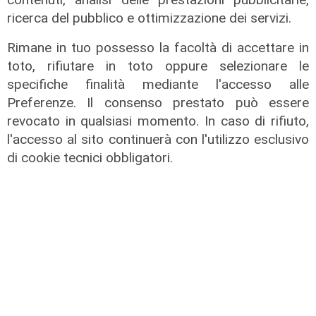
Fondazione Auxilium, Cinzia Marangoni della
ricerca del pubblico e ottimizzazione dei servizi.
Veneranda Compagnia di Misericordia e
Francesca Vablais di Libera Genova.
Rimane in tuo possesso la facoltà di accettare in
toto, rifiutare in toto oppure selezionare le
La giornata si è conclusa con momenti di
specifiche finalità mediante l'accesso alle
musica e danza insieme al gruppo “Passi e ri…
Preferenze. Il consenso prestato può essere
passi”, all’interno di una più ampia Festa di
revocato in qualsiasi momento. In caso di rifiuto,
Primavera che porterà al centro del dibattito
l'accesso al sito continuerà con l'utilizzo esclusivo
cittadino anche temi legati alla
mobilità
di cookie tecnici obbligatori.
sostenibile
e alla
sicurezza stradale
,
considerati cruciali per il futuro del quartiere e
dell’intera città.
Per restare sempre aggiornati
sulle principali
notizie sulla Liguria seguiteci sul canale
Telenord, su
Whatsapp,
su
Instagram
,
su
Youtube
e su
Facebook
.