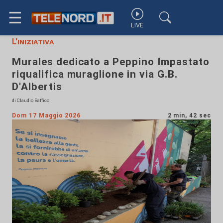
☰
LIVE
L'iniziativa
Murales dedicato a Peppino Impastato
riqualifica muraglione in via G.B.
D'Albertis
di Claudio Baffico
Dom 17 Maggio 2026
2 min, 42 sec