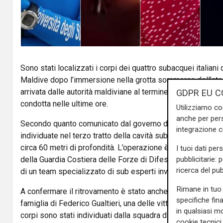
Sono stati localizzati i corpi dei quattro subacquei italiani
Maldive dopo l’immersione nella grotta sommersa dell’ato
arrivata dalle autorità maldiviane al termine di una comple
GDPR EU C
condotta nelle ultime ore.
Utilizziamo co
anche per pers
Secondo quanto comunicato dal governo delle Maldive, le
integrazione 
individuate nel terzo tratto della cavità subacquea del sit
circa 60 metri di profondità. L’operazione è stata portata 
I tuoi dati per
pubblicitarie: 
della Guardia Costiera delle Forze di Difesa maldiviane (M
ricerca del pub
di un team specializzato di sub esperti inviato dall’Italia.
Rimane in tuo 
A confermare il ritrovamento è stato anche l’avvocato
Anto
specifiche fin
famiglia di
Federico Gualtieri
, una delle vittime. All’AGI il p
in qualsiasi mo
corpi sono stati individuati dalla squadra di sommozzatori
cookie tecnici 