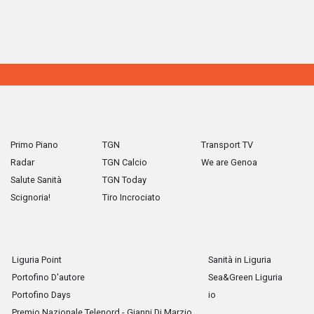
Primo Piano
TGN
Transport TV
Radar
TGN Calcio
We are Genoa
Salute Sanità
TGN Today
Scignoria!
Tiro Incrociato
Liguria Point
Sanità in Liguria
Portofino D'autore
Sea&Green Liguria
Portofino Days
io
Premio Nazionale Telenord - Gianni Di Marzio