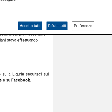
a.
ranno effettuate ulteriori
erazione particolarmente
ella grotta sommersa.
Accetta tutti
Rifiuta tutti
Preferenze
 delle mete più frequentate
liani stava effettuando
e sulla Liguria seguiteci sul
e
e su
Facebook
.