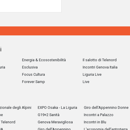
i
Energia & Ecosostenibilità
Il salotto di Telenord
uria
Esclusiva
Incontri Genova Italia
Focus Cultura
Liguria Live
Forever Samp
Live
ionale degli Alpini
EXPO Osaka - La Liguria
Giro dell'Appennino Donne
he
G19+2 Sanità
Incontri a Palazzo
Telenord
Genova Meravigliosa
Incontri in Blu
IA
Giro dell'Appennino
L'economia dell'entroterra