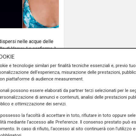
 dispersi nelle acque delle
llo di Vaavu. La conferma è
ssa operazione di ricerca
OOKIE
okie e tecnologie similari per finalità tecniche essenziali e, previo t
onalizzazione dell'esperienza, misurazione delle prestazioni, pubblic
 salme sarebbero state
con piattaforme di audience measurement.
o noto come Cave Dive, a
avanti con il coordinamento
sonali possono essere elaborati da partner terzi selezionati per le seg
personalizzazione di annunci e contenuti, analisi delle prestazioni pubbl
NDF), della polizia locale e
blico e ottimizzazione dei servizi.
possesso la facoltà di accettare in toto, rifiutare in toto oppure sele
nello Riccio
, legale della
alità mediante l'accesso alle Preferenze. Il consenso prestato può 
rofessionista ha riferito che i
mento. In caso di rifiuto, l'accesso al sito continuerà con l'utilizzo e
 finlandesi di
DAN Europe
,
obbligatori.