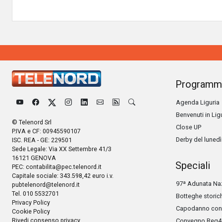
Programm
Agenda Liguria
Benvenuti in Lig
© Telenord Srl
Close UP
P.IVA e CF: 00945590107
Derby del lunedì
ISC. REA - GE: 229501
Sede Legale: Via XX Settembre 41/3
16121 GENOVA
Speciali
PEC:
contabilita@pec.telenord.it
Capitale sociale: 343.598,42 euro i.v.
97ª Adunata Naz
pubtelenord@telenord.it
Tel. 010 5532701
Botteghe storic
Privacy Policy
Capodanno con 
Cookie Policy
Rivedi consenso privacy
Convegno Reg4