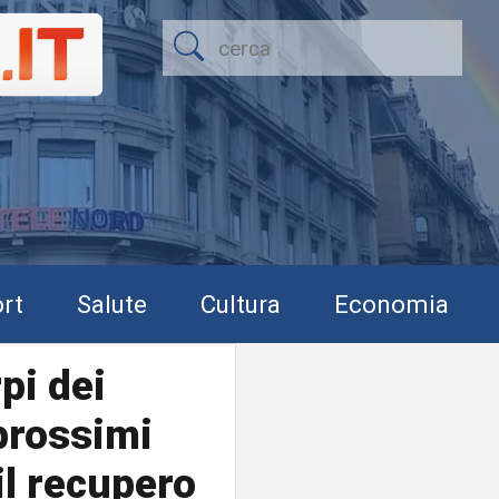
rt
Salute
Cultura
Economia
rpi dei
prossimi
il recupero