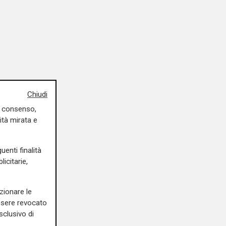
Chiudi
uo consenso,
ità mirata e
uenti finalità
icitarie,
zionare le
essere revocato
sclusivo di