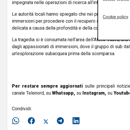
impegnata nelle operazioni di ricerca all’interno della grott
Le autorità locali hanno spiegato che nei prossimi giorni sa
Cookie policy
immersioni per procedere con il recupero delle salme, op
delicata a causa della profondità e della conformazione d
La tragedia si è consumata nell’area dell’
Atollo Vaavu
, una
dagli appassionati di immersioni, dove il gruppo di sub ita
un’esplorazione subacquea prima della scomparsa.
Per restare sempre aggiornati
sulle principali notizi
canale Telenord, su
Whatsapp,
su
Instagram
,
su
Youtub
Condividi: