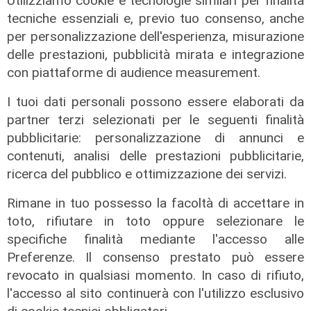
Utilizziamo cookie e tecnologie similari per finalità
eventi": i CIV di Genova chiedono
tecniche essenziali e, previo tuo consenso, anche
più spazio nelle scelte per la città
per personalizzazione dell'esperienza, misurazione
06/08/2026
delle prestazioni, pubblicità mirata e integrazione
di F.S.
con piattaforme di audience measurement.
I tuoi dati personali possono essere elaborati da
partner terzi selezionati per le seguenti finalità
pubblicitarie: personalizzazione di annunci e
contenuti, analisi delle prestazioni pubblicitarie,
ricerca del pubblico e ottimizzazione dei servizi.
Rimane in tuo possesso la facoltà di accettare in
toto, rifiutare in toto oppure selezionare le
specifiche finalità mediante l'accesso alle
Preferenze. Il consenso prestato può essere
Afa
revocato in qualsiasi momento. In caso di rifiuto,
Caldo in Liguria, bollino rosso anche
l'accesso al sito continuerà con l'utilizzo esclusivo
sabato: settimo giorno consecutivo