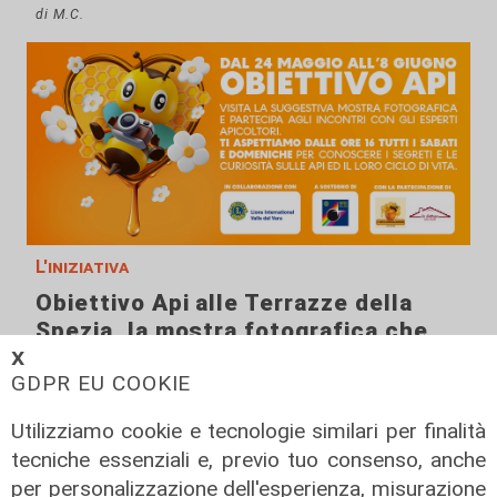
di M.C.
L'iniziativa
Obiettivo Api alle Terrazze della
Spezia, la mostra fotografica che
unisce arte, ambiente e solidarietà
𝗫
GDPR EU COOKIE
23/05/2025
di M.C.
Utilizziamo cookie e tecnologie similari per finalità
tecniche essenziali e, previo tuo consenso, anche
per personalizzazione dell'esperienza, misurazione