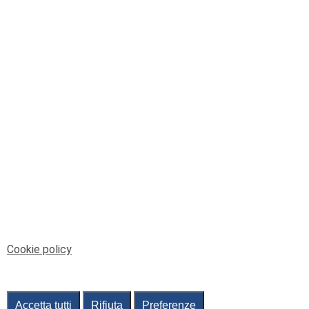
© Telenord Srl
P.IVA e CF: 00945590107 - ISC. REA - GE: 229501
Sede Legale: Via XX Settembre 41/3, 16121 GENOVA
PEC: contabilita@pec.telenord.it
Capitale sociale: 343.598,42 euro i.v.
Tutti i diritti riservati, vietata la copia anche parziale
dei contenuti
pubtelenord@telenord.it
Tel. 010 55 32 701
Informativa della privacy
|
Gestisci consenso
Cookie policy
Accetta tutti
Rifiuta
Preferenze