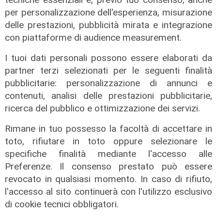
per personalizzazione dell'esperienza, misurazione
delle prestazioni, pubblicità mirata e integrazione
con piattaforme di audience measurement.
I tuoi dati personali possono essere elaborati da
partner terzi selezionati per le seguenti finalità
pubblicitarie: personalizzazione di annunci e
contenuti, analisi delle prestazioni pubblicitarie,
ricerca del pubblico e ottimizzazione dei servizi.
Rimane in tuo possesso la facoltà di accettare in
La nuova stagione
toto, rifiutare in toto oppure selezionare le
“Il lutto si addice ad Elettra”,
specifiche finalità mediante l'accesso alle
Livermore riporta O’Neill in scena:
Preferenze. Il consenso prestato può essere
mito, psicoanalisi e memoria
revocato in qualsiasi momento. In caso di rifiuto,
teatrale
l'accesso al sito continuerà con l'utilizzo esclusivo
08/10/2025
di cookie tecnici obbligatori.
di Anna Li Vigni