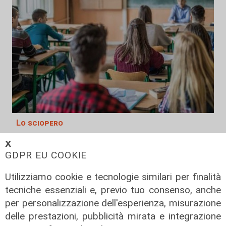
Lo sciopero
Genova, scuola: giovedì 7 maggio
𝗫
sciopero degli Istituti Tecnici
GDPR EU COOKIE
06/05/2026
Utilizziamo cookie e tecnologie similari per finalità
di Redazione
tecniche essenziali e, previo tuo consenso, anche
per personalizzazione dell'esperienza, misurazione
delle prestazioni, pubblicità mirata e integrazione