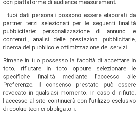
con piattaforme di audience measurement.
I tuoi dati personali possono essere elaborati da
partner terzi selezionati per le seguenti finalità
pubblicitarie: personalizzazione di annunci e
contenuti, analisi delle prestazioni pubblicitarie,
ricerca del pubblico e ottimizzazione dei servizi.
il punto
Rimane in tuo possesso la facoltà di accettare in
Sampierdarena, bandi, cantieri e
toto, rifiutare in toto oppure selezionare le
murales: ma l'ascensore di Villa
specifiche finalità mediante l'accesso alle
Scassi resta un miraggio
Preferenze. Il consenso prestato può essere
05/02/2026
revocato in qualsiasi momento. In caso di rifiuto,
di Anna Li Vigni
l'accesso al sito continuerà con l'utilizzo esclusivo
di cookie tecnici obbligatori.