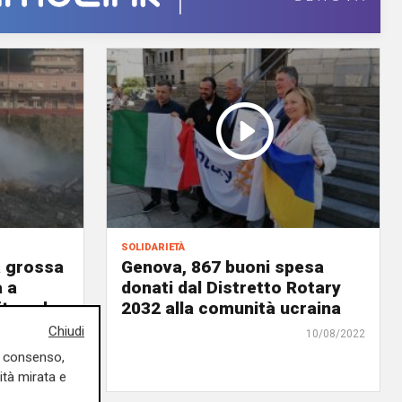
solidarietà
a grossa
Genova, 867 buoni spesa
a a
donati dal Distretto Rotary
ta nel
2032 alla comunità ucraina
Chiudi
10/08/2022
10/08/2022
uo consenso,
ità mirata e