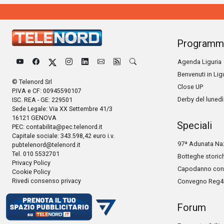
Programm
Agenda Liguria
Benvenuti in Lig
© Telenord Srl
Close UP
P.IVA e CF: 00945590107
Derby del lunedì
ISC. REA - GE: 229501
Sede Legale: Via XX Settembre 41/3
16121 GENOVA
Speciali
PEC:
contabilita@pec.telenord.it
Capitale sociale: 343.598,42 euro i.v.
97ª Adunata Naz
pubtelenord@telenord.it
Tel. 010 5532701
Botteghe storic
Privacy Policy
Capodanno con 
Cookie Policy
Rivedi consenso privacy
Convegno Reg4
Forum