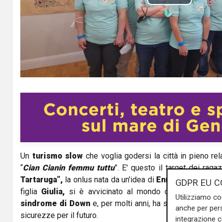
P
l
a
y
V
i
d
Un
turismo slow
che voglia godersi la città in pieno rel
e
“
Cian Cianin femmu tuttu
”. E' questo il target dei raga
o
Tartaruga”,
la onlus nata da un'idea di
Enrico Pedemon
GDPR EU C
figlia
Giulia,
si è avvicinato al mondo della disabilità. 
Utilizziamo co
sindrome di Down
e, per molti anni, ha svolto lavori pre
anche per pers
sicurezze per il futuro.
integrazione 