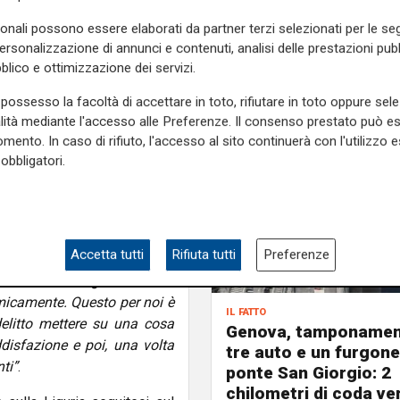
ncora di meno
– racconta
sonali possono essere elaborati da partner terzi selezionati per le seg
mo voluto fare qualcosa che
personalizzazione di annunci e contenuti, analisi delle prestazioni pubbl
zzati dalle loro difficoltà e
blico e ottimizzazione dei servizi.
l futuro
, con una validità nel
spesso sono precarie
”.
possesso la facoltà di accettare in toto, rifiutare in toto oppure sele
alità mediante l'accesso alle Preferenze. Il consenso prestato può 
i un percorso formativo in
mento. In caso di rifiuto, l'accesso al sito continuerà con l'utilizzo e
 ad aprire le porte del loro
obbligatori.
“
La sfida è quella di cercare
monte -
ma lo fa attraversa
utto
questa è un'impresa
, ci
e un'azienda. E questa lo è,
Accetta tutti
Rifiuta tutti
Preferenze
ata messa in piedi attraverso
avere soli 4 ragazzi disabili
omicamente. Questo per noi è
il fatto
delitto mettere su una cosa
Genova, tamponamen
disfazione e poi, una volta
tre auto e un furgone
nti”
.
ponte San Giorgio: 2
chilometri di coda ve