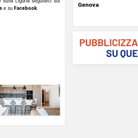
e sulla Liguria seguiteci sul
Genova
e
e su
Facebook
.