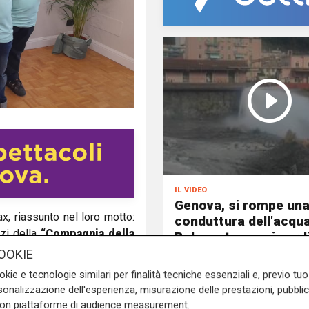
il video
Genova, si rompe un
ax, riassunto nel loro motto:
conduttura dell'acqu
zzi della
“Compagnia della
Bolzaneto: maxi perdi
te
che, dopo la nascita della
Polcevera
OOKIE
Giulia infatti è nata con la
okie e tecnologie similari per finalità tecniche essenziali e, previo t
cari, senza stabilità o grandi
onalizzazione dell'esperienza, misurazione delle prestazioni, pubblic
con piattaforme di audience measurement.