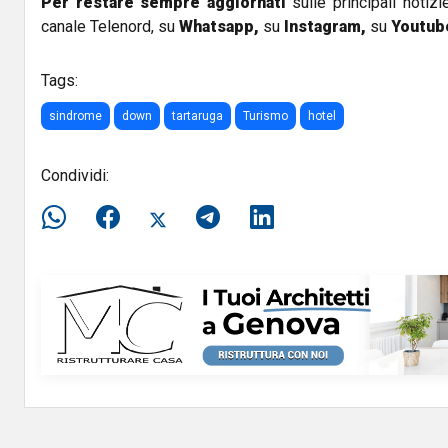
Per restare sempre aggiornati
sulle principali notizi
canale Telenord, su
Whatsapp,
su
Instagram
,
su
Youtub
Tags:
sindrome
down
tartaruga
Turismo
hotel
Condividi: