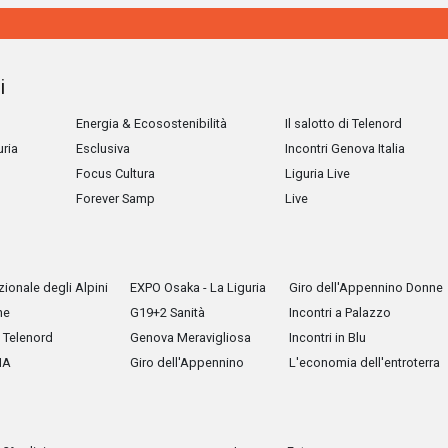
i
Energia & Ecosostenibilità
Il salotto di Telenord
uria
Esclusiva
Incontri Genova Italia
Focus Cultura
Liguria Live
Forever Samp
Live
ionale degli Alpini
EXPO Osaka - La Liguria
Giro dell'Appennino Donne
he
G19+2 Sanità
Incontri a Palazzo
Telenord
Genova Meravigliosa
Incontri in Blu
IA
Giro dell'Appennino
L'economia dell'entroterra