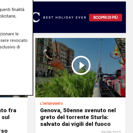
uenti finalità
icitarie,
zionare le
essere revocato
sclusivo di
l'intervento
to fra
Genova, 50enne svenuto nel
 sul
greto del torrente Sturla:
salvato dai vigili del fuoco
rso
09/08/2022