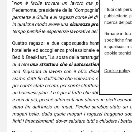
“
Non è facile trovare un lavoro ma per loro lo è a
I tuoi dati per
Pedemonte, presidente della “Compagnia” -
E così abbia
pubblicitarie: 
permetta a Giulia e ai ragazzi come lei di non essere penali
ricerca del pub
in qualche modo avere una
sicurezza professionale per i
tempo perché le esperienze lavorative dei nostri ragazzi 
Rimane in tuo 
specifiche fin
Quattro ragazzi e due caposquadra hanno seguito quind
in qualsiasi mo
hotellerie ed accoglienza professionale ed ora sono pronti
cookie tecnici 
Bed & Breakfast, “La sosta della tartaruga” in via Caffaro. 
di avere
una struttura che si autosostiene
-
spiega Pede
Cookie policy
una fsquadra di lavoro con il 60% disabili. Prima di t
siamo detti fin dall'inizio che volevamo e dovevamo crear
per com'è stata creata, per com'è strutturata, per com'è st
un business plan. Lo è per il fatto che abbiamo definito di 
e non di più, perché altrimenti non stiamo in piedi econ
stato fin dall'inizio un must. Perché sarebbe stato un 
magari bella, dalla quale magari i ragazzi traggono sod
finiti i finanziamenti, dover salutare tutti e chiudere i batte