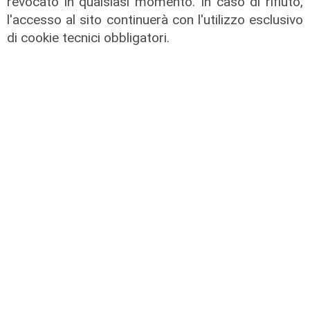
revocato in qualsiasi momento. In caso di rifiuto,
arrestato un presunto referente del traffico di
l'accesso al sito continuerà con l'utilizzo esclusivo
droga nella zona.
di cookie tecnici obbligatori.
Per restare sempre aggiornati
sulle principali
notizie sulla Liguria seguiteci sul canale
Telenord, su
Whatsapp,
su
Instagram
,
su
Youtube
e su
Facebook
.
Condividi:
ATTUALITÀ
POLITICA
SPORT
SALUTE
CULTURA
ECONOMIA
TRANSPORT