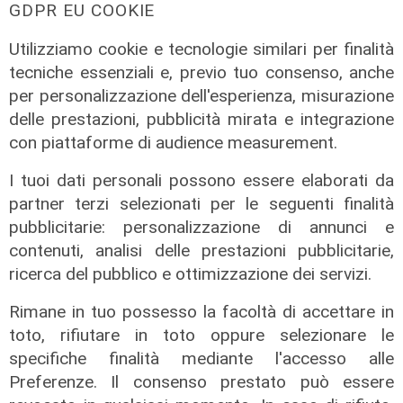
GDPR EU COOKIE
intermedio, senza però riuscire a colpire
direttamente i vertici delle organizzazioni o i
Utilizziamo cookie e tecnologie similari per finalità
fornitori della droga.
tecniche essenziali e, previo tuo consenso, anche
per personalizzazione dell'esperienza, misurazione
Gli inquirenti ritengono che il quantitativo
delle prestazioni, pubblicità mirata e integrazione
sequestrato fosse destinato proprio alle
con piattaforme di audience measurement.
piazze di spaccio del centro storico genovese,
dove i gruppi criminali senegalesi continuano a
I tuoi dati personali possono essere elaborati da
mantenere un forte controllo del traffico di
partner terzi selezionati per le seguenti finalità
stupefacenti.
pubblicitarie: personalizzazione di annunci e
contenuti, analisi delle prestazioni pubblicitarie,
Secondo quanto emerso da recenti indagini, le
ricerca del pubblico e ottimizzazione dei servizi.
organizzazioni legate ai clan di Dakar
starebbero inoltre tentando di espandere il
Rimane in tuo possesso la facoltà di accettare in
proprio raggio d’azione anche in altre aree della
toto, rifiutare in toto oppure selezionare le
città. Uno degli ultimi episodi era emerso
specifiche finalità mediante l'accesso alle
durante un’operazione antidroga della polizia a
Preferenze. Il consenso prestato può essere
Pra’, nel ponente genovese, dove era stato