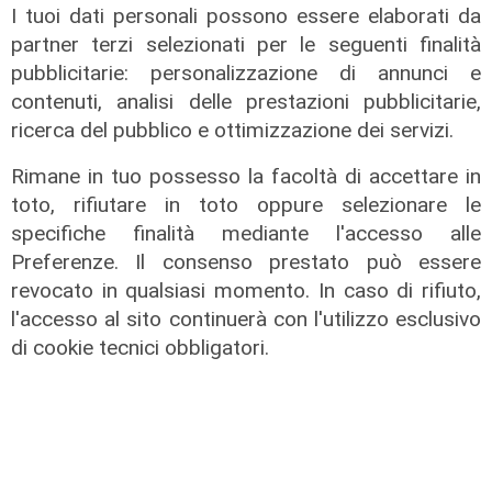
I tuoi dati personali possono essere elaborati da
partner terzi selezionati per le seguenti finalità
pubblicitarie: personalizzazione di annunci e
contenuti, analisi delle prestazioni pubblicitarie,
ricerca del pubblico e ottimizzazione dei servizi.
Il fatto
Genova, due cani gravi dopo aver
Rimane in tuo possesso la facoltà di accettare in
mangiato bocconi di vetro e chiodi:
toto, rifiutare in toto oppure selezionare le
gli ambientalisti mettono una taglia
specifiche finalità mediante l'accesso alle
di mille euro
Preferenze. Il consenso prestato può essere
revocato in qualsiasi momento. In caso di rifiuto,
11/08/2022
di Redazione
l'accesso al sito continuerà con l'utilizzo esclusivo
di cookie tecnici obbligatori.