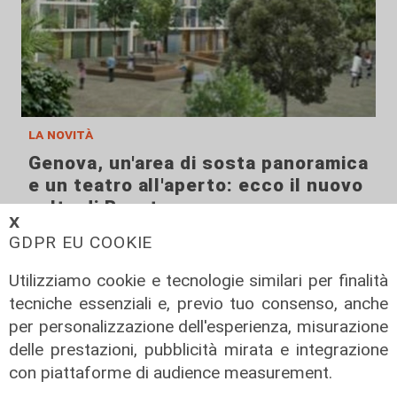
la novità
Genova, un'area di sosta panoramica
e un teatro all'aperto: ecco il nuovo
volto di Begato
𝗫
11/08/2022
GDPR EU COOKIE
Utilizziamo cookie e tecnologie similari per finalità
tecniche essenziali e, previo tuo consenso, anche
per personalizzazione dell'esperienza, misurazione
delle prestazioni, pubblicità mirata e integrazione
con piattaforme di audience measurement.