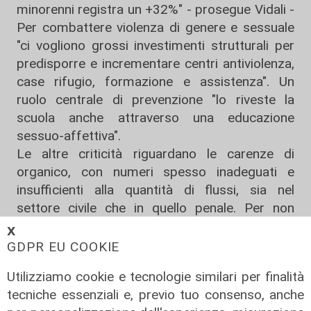
minorenni registra un +32%" - prosegue Vidali -
Per combattere violenza di genere e sessuale
"ci vogliono grossi investimenti strutturali per
predisporre e incrementare centri antiviolenza,
case rifugio, formazione e assistenza". Un
ruolo centrale di prevenzione "lo riveste la
scuola anche attraverso una educazione
sessuo-affettiva".
Le altre criticità riguardano le carenze di
organico, con numeri spesso inadeguati e
insufficienti alla quantità di flussi, sia nel
settore civile che in quello penale. Per non
parlare "del grave sovraffollamento carcerario.
𝗫
Ci sono 1598 detenuti a fronte di una capienza
GDPR EU COOKIE
regionale di 1284 di cui il 51,58% stranieri".
Utilizziamo cookie e tecnologie similari per finalità
Infine, l'uso dell'intelligenza artificiale è "un
tecniche essenziali e, previo tuo consenso, anche
prezioso ausilio quale supporto tecnologico