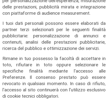
per personalizzazione dell'esperienza, misurazione
che necessita però di un uso improntato a
delle prestazioni, pubblicità mirata e integrazione
trasparenza e controllo, discernimento e
con piattaforme di audience measurement.
prudenza - ha detto Vidali -. Il mondo giuridico
non potrà chiudersi aprioristicamente
I tuoi dati personali possono essere elaborati da
all'avvento dell'IA, ma deve serbarne una
partner terzi selezionati per le seguenti finalità
prospettiva teleologica che comprenda
pubblicitarie: personalizzazione di annunci e
l'imprescindibile interazione umana. Non
contenuti, analisi delle prestazioni pubblicitarie,
dimentichiamo poi che l'uso ricorrente
ricerca del pubblico e ottimizzazione dei servizi.
all'intelligenza artificiale può portare alla
compromissione del principio di indipendenza
Rimane in tuo possesso la facoltà di accettare in
del giudice - ha concluso -, valore
toto, rifiutare in toto oppure selezionare le
costituzionale sul quale non potrà mai prevale
specifiche finalità mediante l'accesso alle
qualsiasi determinismo tecnologico".
Preferenze. Il consenso prestato può essere
revocato in qualsiasi momento. In caso di rifiuto,
Per restare sempre aggiornati
sulle principali
l'accesso al sito continuerà con l'utilizzo esclusivo
notizie sulla Liguria seguiteci sul canale
di cookie tecnici obbligatori.
Telenord, su
Whatsapp,
su
Instagram
,
su
Youtube
e su
Facebook
.