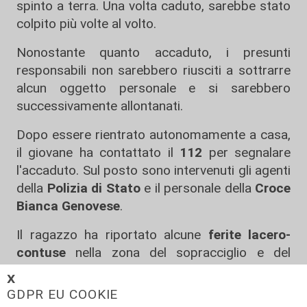
spinto a terra. Una volta caduto, sarebbe stato
colpito più volte al volto.
Nonostante quanto accaduto, i presunti
responsabili non sarebbero riusciti a sottrarre
alcun oggetto personale e si sarebbero
successivamente allontanati.
Dopo essere rientrato autonomamente a casa,
il giovane ha contattato il
112
per segnalare
l'accaduto. Sul posto sono intervenuti gli agenti
della
Polizia di Stato
e il personale della
Croce
Bianca Genovese
.
Il ragazzo ha riportato alcune
ferite lacero-
contuse
nella zona del sopracciglio e del
labbro ed è stato accompagnato in
codice
𝗫
verde
al
Pronto Soccorso del Policlinico San
GDPR EU COOKIE
Martino
per gli accertamenti sanitari e le cure