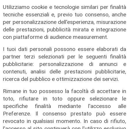
Utilizziamo cookie e tecnologie similari per finalità
necessarie.
tecniche essenziali e, previo tuo consenso, anche
Le forze dell'ordine stanno svolgendo gli
per personalizzazione dell'esperienza, misurazione
approfondimenti investigativi per ricostruire
delle prestazioni, pubblicità mirata e integrazione
con precisione la dinamica dei fatti e verificare
con piattaforme di audience measurement.
le responsabilità delle persone coinvolte.
I tuoi dati personali possono essere elaborati da
Per restare sempre aggiornati
sulle principali
partner terzi selezionati per le seguenti finalità
notizie sulla Liguria seguiteci sul canale
pubblicitarie: personalizzazione di annunci e
Telenord, su
Whatsapp,
su
Instagram
,
su
contenuti, analisi delle prestazioni pubblicitarie,
Youtube
e su
Facebook
.
ricerca del pubblico e ottimizzazione dei servizi.
Condividi:
Rimane in tuo possesso la facoltà di accettare in
toto, rifiutare in toto oppure selezionare le
specifiche finalità mediante l'accesso alle
Preferenze. Il consenso prestato può essere
revocato in qualsiasi momento. In caso di rifiuto,
l'accesso al sito continuerà con l'utilizzo esclusivo