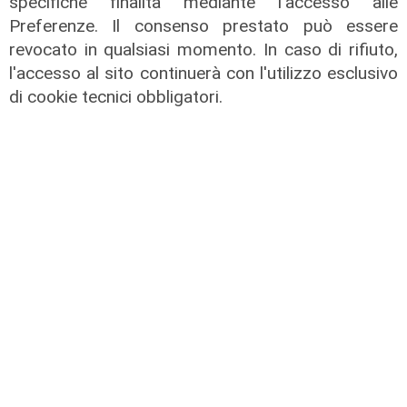
specifiche finalità mediante l'accesso alle
Preferenze. Il consenso prestato può essere
revocato in qualsiasi momento. In caso di rifiuto,
l'accesso al sito continuerà con l'utilizzo esclusivo
di cookie tecnici obbligatori.
solidarietà
Genova, 867 buoni spesa donati dal
Distretto Rotary 2032 alla comunità
ucraina
10/08/2022