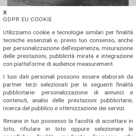
𝗫
il video
GDPR EU COOKIE
Genova, si rompe una grossa
Utilizziamo cookie e tecnologie similari per finalità
conduttura dell'acqua a Bolzaneto:
tecniche essenziali e, previo tuo consenso, anche
maxi perdita nel Polcevera
per personalizzazione dell'esperienza, misurazione
10/08/2022
delle prestazioni, pubblicità mirata e integrazione
con piattaforme di audience measurement.
I tuoi dati personali possono essere elaborati da
partner terzi selezionati per le seguenti finalità
pubblicitarie: personalizzazione di annunci e
contenuti, analisi delle prestazioni pubblicitarie,
ricerca del pubblico e ottimizzazione dei servizi.
Rimane in tuo possesso la facoltà di accettare in
toto, rifiutare in toto oppure selezionare le