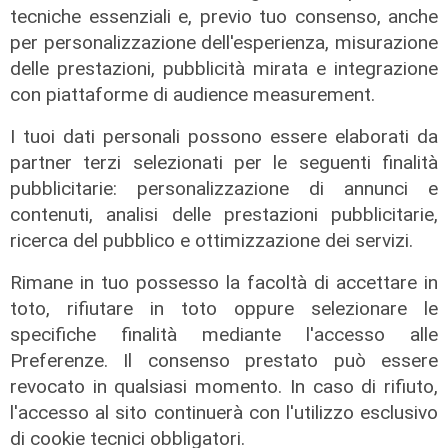
Contesa Preziosi - Genoa, il
tecniche essenziali e, previo tuo consenso, anche
Tribunale di Milano dà ragione all'ex
per personalizzazione dell'esperienza, misurazione
patron rossoblù
delle prestazioni, pubblicità mirata e integrazione
06/08/2026
con piattaforme di audience measurement.
di Filippo Serio
I tuoi dati personali possono essere elaborati da
partner terzi selezionati per le seguenti finalità
pubblicitarie: personalizzazione di annunci e
contenuti, analisi delle prestazioni pubblicitarie,
ricerca del pubblico e ottimizzazione dei servizi.
Rimane in tuo possesso la facoltà di accettare in
toto, rifiutare in toto oppure selezionare le
specifiche finalità mediante l'accesso alle
Preferenze. Il consenso prestato può essere
revocato in qualsiasi momento. In caso di rifiuto,
l'accesso al sito continuerà con l'utilizzo esclusivo
di cookie tecnici obbligatori.