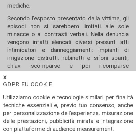
mediche.
Secondo l’esposto presentato dalla vittima, gli
episodi non si sarebbero limitati alle sole
minacce o ai contrasti verbali. Nella denuncia
vengono infatti elencati diversi presunti atti
intimidatori e danneggiamenti: impianti di
irrigazione distrutti, rubinetti e sifoni spariti,
chiavi scomparse e poi ricomparse
misteriosamente, oltre a ripetute interruzioni
𝗫
dell’energia elettrica in alcuni locali utilizzati dal
GDPR EU COOKIE
pensionato.
Utilizziamo cookie e tecnologie similari per finalità
L’uomo avrebbe documentato il lungo periodo
tecniche essenziali e, previo tuo consenso, anche
di stress e disagio vissuto attraverso
per personalizzazione dell'esperienza, misurazione
fotografie, referti medici e altra
delle prestazioni, pubblicità mirata e integrazione
documentazione allegata alla querela. Elementi
con piattaforme di audience measurement.
che la Procura ha ora valutato sufficienti per