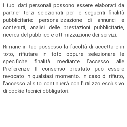
avanzare la richiesta di processo nei confronti
I tuoi dati personali possono essere elaborati da
dell’indagato.
partner terzi selezionati per le seguenti finalità
pubblicitarie: personalizzazione di annunci e
Sarà il giudice
Giorgio Morando
a decidere nei
contenuti, analisi delle prestazioni pubblicitarie,
prossimi mesi se accogliere la richiesta della
ricerca del pubblico e ottimizzazione dei servizi.
Procura e disporre il rinvio a giudizio dell’uomo,
aprendo così il procedimento penale sulla
Rimane in tuo possesso la facoltà di accettare in
vicenda.
toto, rifiutare in toto oppure selezionare le
specifiche finalità mediante l'accesso alle
Per restare sempre aggiornati
sulle principali
Preferenze. Il consenso prestato può essere
notizie sulla Liguria seguiteci sul canale
revocato in qualsiasi momento. In caso di rifiuto,
Telenord, su
Whatsapp,
su
Instagram
,
su
l'accesso al sito continuerà con l'utilizzo esclusivo
Youtube
e su
Facebook
.
di cookie tecnici obbligatori.
Condividi: