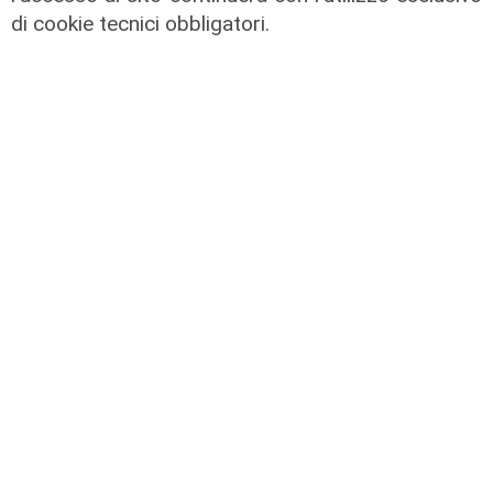
di cookie tecnici obbligatori.
Forever Samp puntata del
28/06/2026
29/06/2026
di Redazione