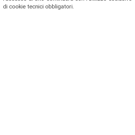
di cookie tecnici obbligatori.
Forever Samp puntata del
28/06/2026
29/06/2026
di Redazione