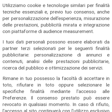
Forever Samp puntata del
Utilizziamo cookie e tecnologie similari per finalità
11/07/2026
tecniche essenziali e, previo tuo consenso, anche
12/07/2026
per personalizzazione dell'esperienza, misurazione
di Redazione
delle prestazioni, pubblicità mirata e integrazione
con piattaforme di audience measurement.
I tuoi dati personali possono essere elaborati da
partner terzi selezionati per le seguenti finalità
pubblicitarie: personalizzazione di annunci e
contenuti, analisi delle prestazioni pubblicitarie,
ricerca del pubblico e ottimizzazione dei servizi.
Rimane in tuo possesso la facoltà di accettare in
toto, rifiutare in toto oppure selezionare le
Forever Samp puntata del
specifiche finalità mediante l'accesso alle
04/07/2026
Preferenze. Il consenso prestato può essere
05/07/2026
revocato in qualsiasi momento. In caso di rifiuto,
di Redazione
l'accesso al sito continuerà con l'utilizzo esclusivo