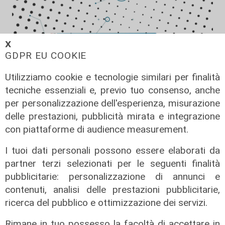
𝗫
GDPR EU COOKIE
Utilizziamo cookie e tecnologie similari per finalità
tecniche essenziali e, previo tuo consenso, anche
per personalizzazione dell'esperienza, misurazione
Forever Samp puntata del
delle prestazioni, pubblicità mirata e integrazione
11/07/2026
con piattaforme di audience measurement.
12/07/2026
I tuoi dati personali possono essere elaborati da
di Redazione
partner terzi selezionati per le seguenti finalità
pubblicitarie: personalizzazione di annunci e
contenuti, analisi delle prestazioni pubblicitarie,
ricerca del pubblico e ottimizzazione dei servizi.
Rimane in tuo possesso la facoltà di accettare in