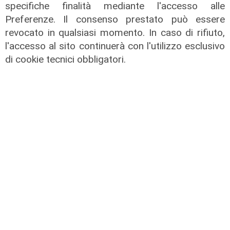
specifiche finalità mediante l'accesso alle
Preferenze. Il consenso prestato può essere
Forever Samp puntata del
revocato in qualsiasi momento. In caso di rifiuto,
04/07/2026
l'accesso al sito continuerà con l'utilizzo esclusivo
di cookie tecnici obbligatori.
05/07/2026
di Redazione
Forever Samp puntata del
28/06/2026