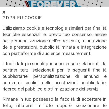
𝗫
GDPR EU COOKIE
Utilizziamo cookie e tecnologie similari per finalità
tecniche essenziali e, previo tuo consenso, anche
Forever Samp puntata del
per personalizzazione dell'esperienza, misurazione
11/07/2026
delle prestazioni, pubblicità mirata e integrazione
con piattaforme di audience measurement.
12/07/2026
di Redazione
I tuoi dati personali possono essere elaborati da
partner terzi selezionati per le seguenti finalità
pubblicitarie: personalizzazione di annunci e
contenuti, analisi delle prestazioni pubblicitarie,
ricerca del pubblico e ottimizzazione dei servizi.
Rimane in tuo possesso la facoltà di accettare in
toto, rifiutare in toto oppure selezionare le