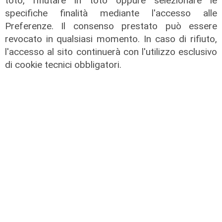
toto, rifiutare in toto oppure selezionare le
specifiche finalità mediante l'accesso alle
Preferenze. Il consenso prestato può essere
revocato in qualsiasi momento. In caso di rifiuto,
l'accesso al sito continuerà con l'utilizzo esclusivo
di cookie tecnici obbligatori.
Focus Cultura - puntata del
27/06/2025
27/06/2025
di Redazione