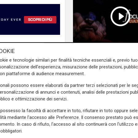
e sulla Liguria seguiteci sul
OOKIE
Focus Cultura - punt
e
e su
Facebook
.
okie e tecnologie similari per finalità tecniche essenziali e, previo t
dell'11/07/2025
onalizzazione dell'esperienza, misurazione delle prestazioni, pubblic
con piattaforme di audience measurement.
sonali possono essere elaborati da partner terzi selezionati per le seg
personalizzazione di annunci e contenuti, analisi delle prestazioni pubbl
blico e ottimizzazione dei servizi.
possesso la facoltà di accettare in toto, rifiutare in toto oppure sele
alità mediante l'accesso alle Preferenze. Il consenso prestato può 
mento. In caso di rifiuto, l'accesso al sito continuerà con l'utilizzo e
obbligatori.