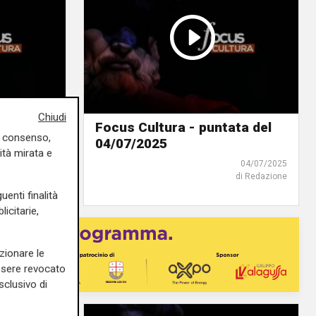
Chiudi
ata
Focus Cultura - puntata del
uo consenso,
04/07/2025
ità mirata e
11/07/2025
04/07/2025
di Redazione
di Redazione
uenti finalità
icitarie,
zionare le
essere revocato
sclusivo di