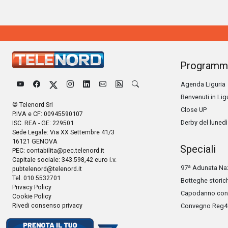
Programm
Agenda Liguria
Benvenuti in Lig
© Telenord Srl
Close UP
P.IVA e CF: 00945590107
Derby del lunedì
ISC. REA - GE: 229501
Sede Legale: Via XX Settembre 41/3
16121 GENOVA
Speciali
PEC:
contabilita@pec.telenord.it
Capitale sociale: 343.598,42 euro i.v.
97ª Adunata Naz
pubtelenord@telenord.it
Tel. 010 5532701
Botteghe storic
Privacy Policy
Capodanno con 
Cookie Policy
Rivedi consenso privacy
Convegno Reg4