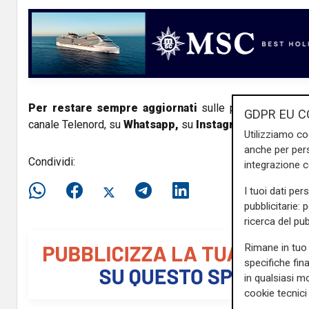
V
i
d
e
Per restare sempre aggiornati
sulle principali notizi
GDPR EU C
canale Telenord, su
Whatsapp,
su
Instagram
,
su
Youtub
o
Utilizziamo co
anche per pers
Condividi:
integrazione 
I tuoi dati per
pubblicitarie: 
ricerca del pub
Rimane in tuo 
specifiche fin
in qualsiasi mo
cookie tecnici 