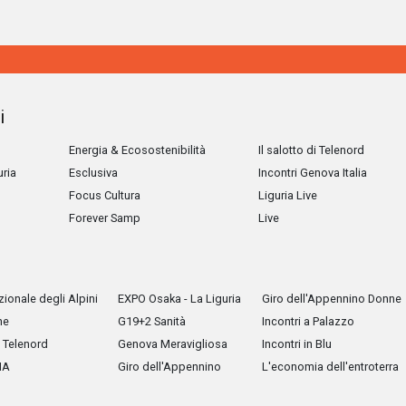
i
Energia & Ecosostenibilità
Il salotto di Telenord
uria
Esclusiva
Incontri Genova Italia
Focus Cultura
Liguria Live
Forever Samp
Live
ionale degli Alpini
EXPO Osaka - La Liguria
Giro dell'Appennino Donne
he
G19+2 Sanità
Incontri a Palazzo
Telenord
Genova Meravigliosa
Incontri in Blu
IA
Giro dell'Appennino
L'economia dell'entroterra