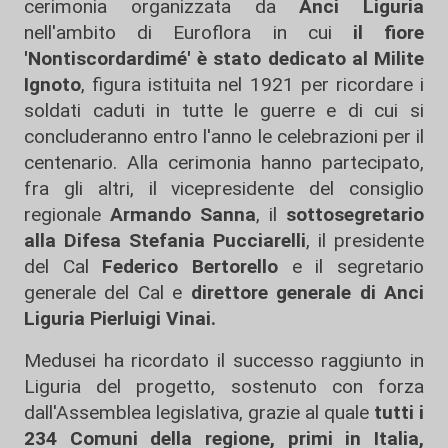
cerimonia organizzata da
Anci Liguria
nell'ambito di Euroflora in cui
il fiore
'Nontiscordardimé' è stato dedicato al Milite
Ignoto
, figura istituita nel 1921 per ricordare i
soldati caduti in tutte le guerre e di cui si
concluderanno entro l'anno le celebrazioni per il
centenario. Alla cerimonia hanno partecipato,
fra gli altri, il vicepresidente del consiglio
regionale
Armando Sanna
, il
sottosegretario
alla Difesa Stefania Pucciarelli
, il presidente
del Cal
Federico Bertorello
e il segretario
generale del Cal e
direttore generale di Anci
Liguria Pierluigi Vinai.
Medusei ha ricordato il successo raggiunto in
Liguria del progetto, sostenuto con forza
dall'Assemblea legislativa, grazie al quale
tutti i
234 Comuni della regione, primi in Italia,