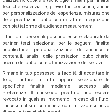
Utilizziamo cookie e tecnologie similari per finalità
tecniche essenziali e, previo tuo consenso, anche
per personalizzazione dell'esperienza, misurazione
L'esclusiva
delle prestazioni, pubblicità mirata e integrazione
Vassallo (consigliere delega
con piattaforme di audience measurement.
Vallate) a Telenord: "Riapertura di
I tuoi dati personali possono essere elaborati da
via Lepanto ottima notizia per
ridurre il traffico in Valpolcevera"
partner terzi selezionati per le seguenti finalità
pubblicitarie: personalizzazione di annunci e
07/08/2026
contenuti, analisi delle prestazioni pubblicitarie,
ricerca del pubblico e ottimizzazione dei servizi.
Rimane in tuo possesso la facoltà di accettare in
toto, rifiutare in toto oppure selezionare le
specifiche finalità mediante l'accesso alle
Preferenze. Il consenso prestato può essere
revocato in qualsiasi momento. In caso di rifiuto,
l'accesso al sito continuerà con l'utilizzo esclusivo