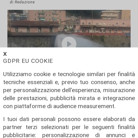
di Redazione
𝗫
GDPR EU COOKIE
Utilizziamo cookie e tecnologie similari per finalità
tecniche essenziali e, previo tuo consenso, anche
il video
per personalizzazione dell'esperienza, misurazione
Genova, si rompe una grossa
delle prestazioni, pubblicità mirata e integrazione
conduttura dell'acqua a Bolzaneto:
con piattaforme di audience measurement.
maxi perdita nel Polcevera
I tuoi dati personali possono essere elaborati da
10/08/2022
partner terzi selezionati per le seguenti finalità
pubblicitarie: personalizzazione di annunci e