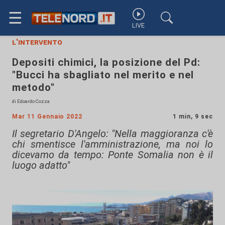
☰
LIVE
l'intervento
Depositi chimici, la posizione del Pd:
"Bucci ha sbagliato nel merito e nel
metodo"
di Edoardo Cozza
Mar 11 Gennaio 2022
1 min, 9 sec
Il segretario D'Angelo: "Nella maggioranza c'è
chi smentisce l'amministrazione, ma noi lo
dicevamo da tempo: Ponte Somalia non è il
luogo adatto"