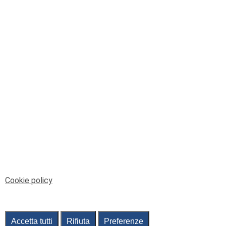
© Telenord Srl
P.IVA e CF: 00945590107 - ISC. REA - GE: 229501
Sede Legale: Via XX Settembre 41/3, 16121 GENOVA
PEC: contabilita@pec.telenord.it
Capitale sociale: 343.598,42 euro i.v.
Tutti i diritti riservati, vietata la copia anche parziale
dei contenuti
pubtelenord@telenord.it
Tel. 010 55 32 701
Informativa della privacy
|
Gestisci consenso
Cookie policy
Accetta tutti
Rifiuta
Preferenze