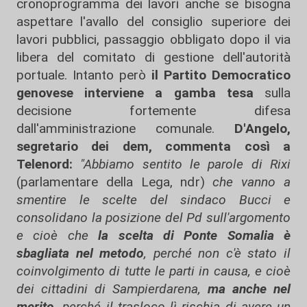
cronoprogramma dei lavori anche se bisogna
aspettare l'avallo del consiglio superiore dei
lavori pubblici, passaggio obbligato dopo il via
libera del comitato di gestione dell'autorità
portuale. Intanto però
il Partito Democratico
genovese interviene a gamba tesa
sulla
decisione fortemente difesa
dall'amministrazione comunale.
D'Angelo,
segretario dei dem, commenta così a
Telenord:
"Abbiamo sentito le parole di Rixi
(parlamentare della Lega, ndr)
che vanno a
smentire le scelte del sindaco Bucci e
consolidano la posizione del Pd sull'argomento
e cioè che
la scelta di Ponte Somalia è
sbagliata nel metodo
, perché non c'è stato il
coinvolgimento di tutte le parti in causa, e cioè
dei cittadini di Sampierdarena,
ma anche nel
merito,
perché il trasloco lì rischia di avere un