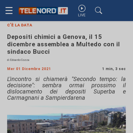
☰
LIVE
c'è la data
Depositi chimici a Genova, il 15
dicembre assemblea a Multedo con il
sindaco Bucci
di Edoardo Cozza
Mer 01 Dicembre 2021
1 min, 3 sec
L'incontro si chiamerà "Secondo tempo: la
decisione": sembra ormai prossimo il
dislocamento dei depositi Superba e
Carmagnani a Sampierdarena