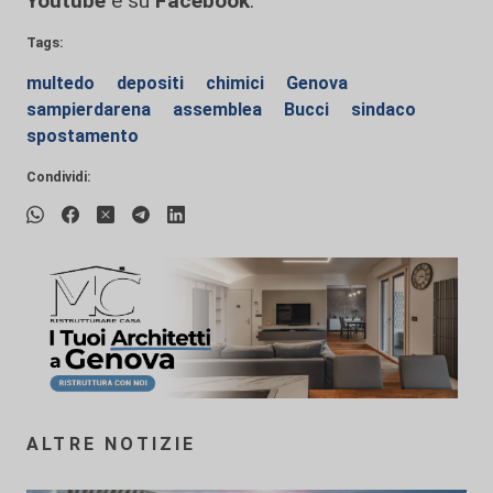
Youtube
e su
Facebook
.
Tags:
multedo
depositi
chimici
Genova
sampierdarena
assemblea
Bucci
sindaco
spostamento
Condividi:
ALTRE NOTIZIE