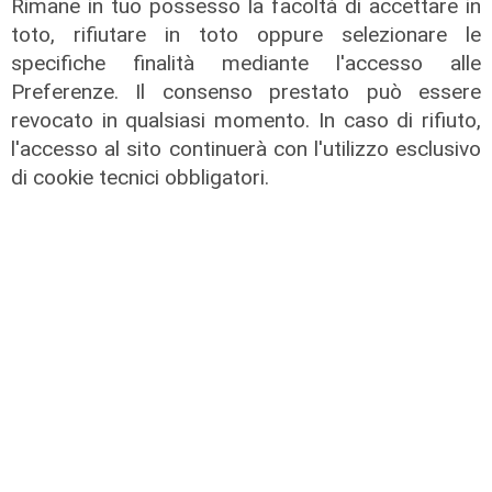
Rimane in tuo possesso la facoltà di accettare in
Telenord, su
Whatsapp,
su
Instagram
,
su
toto, rifiutare in toto oppure selezionare le
Youtube
e su
Facebook
.
specifiche finalità mediante l'accesso alle
Preferenze. Il consenso prestato può essere
Condividi:
revocato in qualsiasi momento. In caso di rifiuto,
l'accesso al sito continuerà con l'utilizzo esclusivo
di cookie tecnici obbligatori.
ATTUALITÀ
POLITICA
SPORT
SALUTE
CULTURA
ECONOMIA
TRANSPORT
Scarica l'App di Telenord