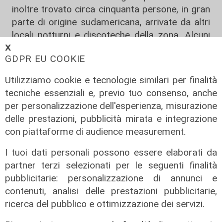
inoltre trovato circa cinquanta persone, in gran
parte di origine sudamericana, arrivate da altri
locali notturni e discoteche della zona. Alcuni
presenti sono stati identificati e sanzionati.
𝗫
GDPR EU COOKIE
La situazione è ulteriormente degenerata il
Utilizziamo cookie e tecnologie similari per finalità
giorno successivo, quando i carabinieri sono
tecniche essenziali e, previo tuo consenso, anche
intervenuti per una segnalazione di
rissa
.
per personalizzazione dell'esperienza, misurazione
Durante l’episodio un cittadino senegalese è
delle prestazioni, pubblicità mirata e integrazione
rimasto ferito alla testa dopo essere stato
con piattaforme di audience measurement.
aggredito da un gruppo di avventori del locale.
Secondo quanto ricostruito, l’uomo sarebbe
I tuoi dati personali possono essere elaborati da
stato colpito e spinto a terra, mentre durante il
partner terzi selezionati per le seguenti finalità
parapiglia è stata danneggiata anche un’auto
pubblicitarie: personalizzazione di annunci e
parcheggiata nelle vicinanze.
contenuti, analisi delle prestazioni pubblicitarie,
ricerca del pubblico e ottimizzazione dei servizi.
Per restare sempre aggiornati
sulle principali
notizie sulla Liguria seguiteci sul canale