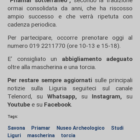
“Priamàr sotterraneo”,
secondo la tradizione
ormai consolidata da anni, che ha riscosso
ampio successo e che verrà ripetuta con
cadenza periodica.
Per partecipare, occorre prenotare oggi al
numero 019 2211770 (ore 10-13 e 15-18).
E’ consigliato un
abbigliamento adeguato
oltre alla mascherina e una torcia.
Per restare sempre aggiornati
sulle principali
notizie sulla Liguria seguiteci sul canale
Telenord, su
Whatsapp,
su
Instagram
,
su
Youtube
e su
Facebook
.
Tags:
Savona
Priamar
Nuseo Archeologico
Studi
Liguri
mascherina
torcia