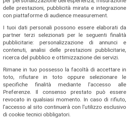
per personalizzazione dell'esperienza, misurazione
delle prestazioni, pubblicità mirata e integrazione
con piattaforme di audience measurement.
I tuoi dati personali possono essere elaborati da
partner terzi selezionati per le seguenti finalità
pubblicitarie: personalizzazione di annunci e
contenuti, analisi delle prestazioni pubblicitarie,
ricerca del pubblico e ottimizzazione dei servizi.
Rimane in tuo possesso la facoltà di accettare in
Al Museo Galata
toto, rifiutare in toto oppure selezionare le
'Camalli 1946-2026: la nostra
specifiche finalità mediante l'accesso alle
storia': prorogata fino al 31 agosto
Preferenze. Il consenso prestato può essere
la mostra sugli 80 anni della CULMV
revocato in qualsiasi momento. In caso di rifiuto,
l'accesso al sito continuerà con l'utilizzo esclusivo
03/08/2026
di F.S.
di cookie tecnici obbligatori.